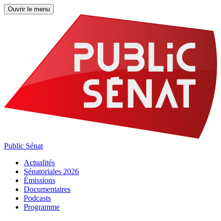
Ouvrir le menu
Public Sénat
Actualités
Sénatoriales 2026
Émissions
Documentaires
Podcasts
Programme