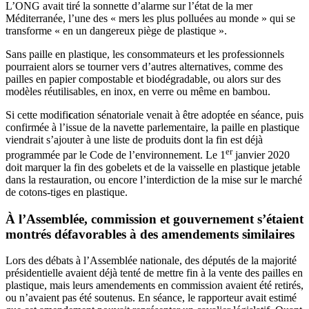
L’ONG avait tiré la sonnette d’alarme sur l’état de la mer
Méditerranée, l’une des « mers les plus polluées au monde » qui se
transforme « en un dangereux piège de plastique ».
Sans paille en plastique, les consommateurs et les professionnels
pourraient alors se tourner vers d’autres alternatives, comme des
pailles en papier compostable et biodégradable, ou alors sur des
modèles réutilisables, en inox, en verre ou même en bambou.
Si cette modifi
c
ation sénatoriale venait à être adoptée en séance, puis
confirmée à l’issue de la navette parlementaire, la paille en plastique
viendrait s’ajouter à une liste de produits dont la fin est
déjà
er
programmée par le Code de l’environnement
. Le 1
janvier 2020
doit marquer la fin des gobelets et de la vaisselle en plastique jetable
dans la restauration, ou encore l’interdiction de la mise sur le marché
de cotons-tiges en plastique.
À l’Assemblée, commission et gouvernement s’étaient
montrés défavorables à des amendements similaires
Lors des débats à l’Assemblée nationale, des députés de la majorité
présidentielle avaient déjà tenté de mettre fin à la vente des pailles en
plastique, mais leurs amendements en commission avaient été
retirés
,
ou
n’avaient pas été soutenus
. En séance,
le rapporteur avait estimé