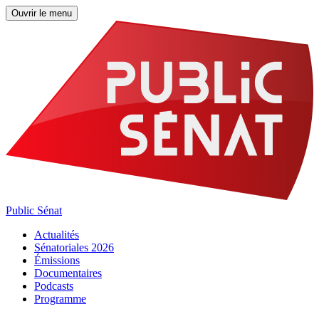
Ouvrir le menu
Public Sénat
Actualités
Sénatoriales 2026
Émissions
Documentaires
Podcasts
Programme