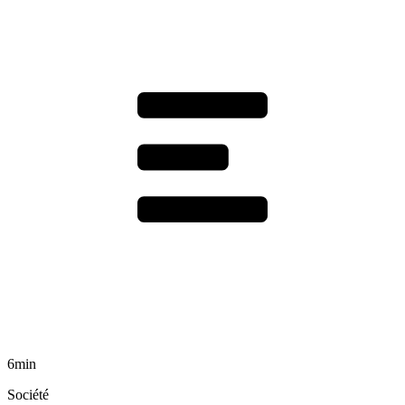
6min
Société