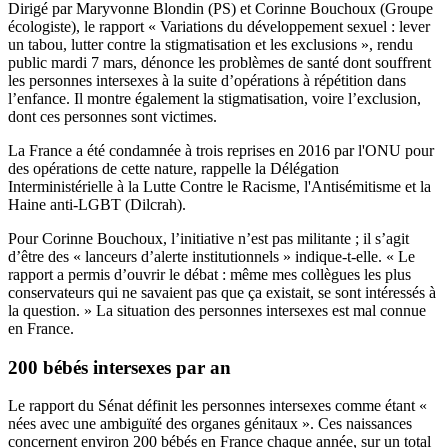
Dirigé par
Maryvonne Blondin (PS)
et
Corinne Bouchoux (Groupe
écologiste)
,
le rapport « Variations du développement sexuel : lever
un tabou, lutter contre la stigmatisation et les exclusions
», rendu
public mardi 7 mars, dénonce les problèmes de santé dont souffrent
les personnes intersexes à la suite d’opérations à répétition dans
l’enfance. Il montre également la stigmatisation, voire l’exclusion,
dont ces personnes sont victimes.
La France a été condamnée à trois reprises en 2016 par l'ONU pour
des opérations de cette nature, rappelle la
Délégation
Interministérielle à la Lutte Contre le Racisme, l'Antisémitisme et la
Haine anti-LGBT (Dilcrah)
.
Pour Corinne Bouchoux, l’initiative n’est pas militante ; il s’agit
d’être des « lanceurs d’alerte institutionnels » indique-t-elle. « Le
rapport a permis d’ouvrir le débat : même mes collègues les plus
conservateurs qui ne savaient pas que ça existait, se sont intéressés à
la question. » La situation des personnes intersexes est mal connue
en France.
200 bébés intersexes par an
Le rapport du Sénat définit les personnes intersexes comme étant «
nées avec une ambiguïté des organes génitaux ». Ces naissances
concernent environ 200 bébés en France chaque année, sur un total