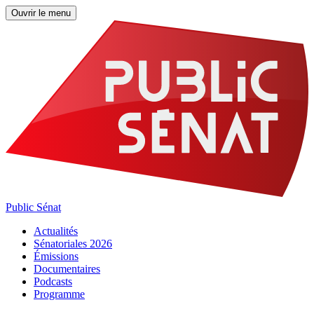
Ouvrir le menu
Public Sénat
Actualités
Sénatoriales 2026
Émissions
Documentaires
Podcasts
Programme