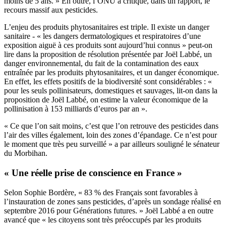
moins de 5 ans. » En outre, l’ONU a critiqué, dans un rapport, le
recours massif aux pesticides.
L’enjeu des produits phytosanitaires est triple. Il existe un danger
sanitaire - « les dangers dermatologiques et respiratoires d’une
exposition aiguë à ces produits sont aujourd’hui connus » peut-on
lire dans la proposition de résolution présentée par Joël Labbé, un
danger environnemental, du fait de la contamination des eaux
entraînée par les produits phytosanitaires, et un danger économique.
En effet, les effets positifs de la biodiversité sont considérables : «
pour les seuls pollinisateurs, domestiques et sauvages, lit-on dans la
proposition de Joël Labbé, on estime la valeur économique de la
pollinisation à 153 milliards d’euros par an ».
« Ce que l’on sait moins, c’est que l’on retrouve des pesticides dans
l’air des villes également, loin des zones d’épandage. Ce n’est pour
le moment que très peu surveillé » a par ailleurs souligné le sénateur
du Morbihan.
« Une réelle prise de conscience en France »
Selon Sophie Bordère, « 83 % des Français sont favorables à
l’instauration de zones sans pesticides, d’après un sondage réalisé en
septembre 2016 pour Générations futures. » Joël Labbé a en outre
avancé que « les citoyens sont très préoccupés par les produits