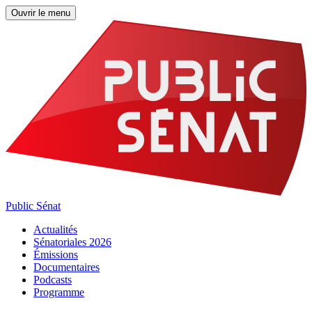
Ouvrir le menu
Public Sénat
Actualités
Sénatoriales 2026
Émissions
Documentaires
Podcasts
Programme