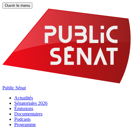
Ouvrir le menu
Public Sénat
Actualités
Sénatoriales 2026
Émissions
Documentaires
Podcasts
Programme