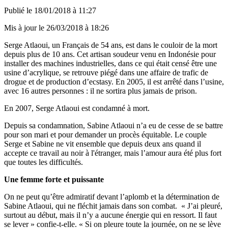
Publié le
18/01/2018 à 11:27
Mis à jour le
26/03/2018 à 18:26
Serge Atlaoui, un Français de 54 ans, est dans le couloir de la mort
depuis plus de 10 ans. Cet artisan soudeur venu en Indonésie pour
installer des machines industrielles, dans ce qui était censé être une
usine d’acrylique, se retrouve piégé dans une affaire de trafic de
drogue et de production d’ecstasy. En 2005, il est arrêté dans l’usine,
avec 16 autres personnes : il ne sortira plus jamais de prison.
En 2007, Serge Atlaoui est condamné à mort.
Depuis sa condamnation, Sabine Atlaoui n’a eu de cesse de se battre
pour son mari et pour demander un procès équitable. Le couple
Serge et Sabine ne vit ensemble que depuis deux ans quand il
accepte ce travail au noir à l'étranger, mais l’amour aura été plus fort
que toutes les difficultés.
Une femme forte et puissante
On ne peut qu’être admiratif devant l’aplomb et la détermination de
Sabine Atlaoui, qui ne fléchit jamais dans son combat. « J’ai pleuré,
surtout au début, mais il n’y a aucune énergie qui en ressort. Il faut
se lever » confie-t-elle. « Si on pleure toute la journée, on ne se lève