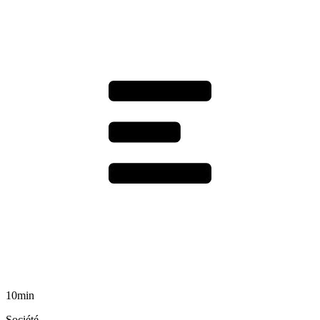
10min
Société