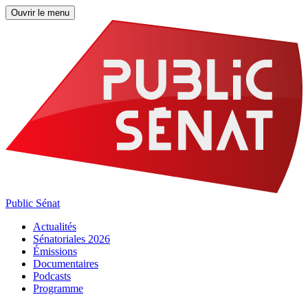
Ouvrir le menu
Public Sénat
Actualités
Sénatoriales 2026
Émissions
Documentaires
Podcasts
Programme