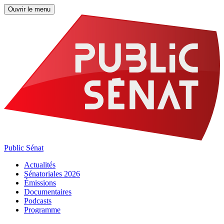
Ouvrir le menu
Public Sénat
Actualités
Sénatoriales 2026
Émissions
Documentaires
Podcasts
Programme