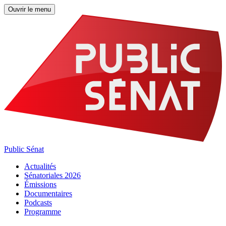
Ouvrir le menu
Public Sénat
Actualités
Sénatoriales 2026
Émissions
Documentaires
Podcasts
Programme