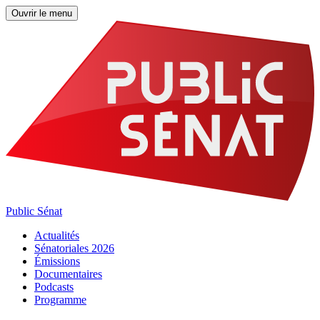
Ouvrir le menu
Public Sénat
Actualités
Sénatoriales 2026
Émissions
Documentaires
Podcasts
Programme