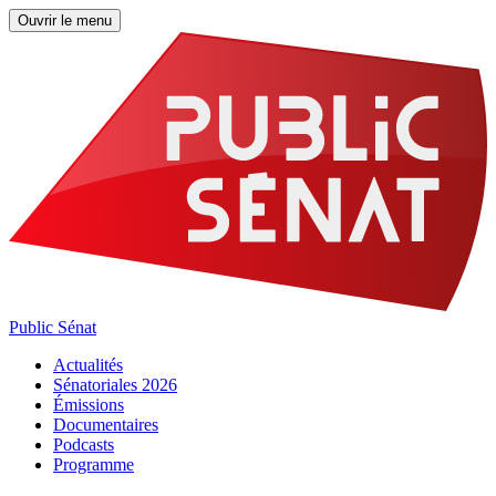
Ouvrir le menu
Public Sénat
Actualités
Sénatoriales 2026
Émissions
Documentaires
Podcasts
Programme