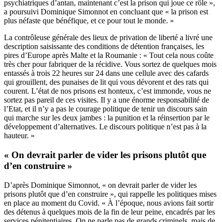
psychiatriques d’antan, maintenant c’est la prison qui joue ce rôle »,
a poursuivi Dominique Simonnot en concluant que « la prison est
plus néfaste que bénéfique, et ce pour tout le monde. »
La contrôleuse générale des lieux de privation de liberté a livré une
description saisissante des conditions de détention françaises, les
pires d’Europe après Malte et la Roumanie : « Tout cela nous coûte
très cher pour fabriquer de la récidive. Vous sortez de quelques mois
entassés à trois 22 heures sur 24 dans une cellule avec des cafards
qui grouillent, des punaises de lit qui vous dévorent et des rats qui
courent. L’état de nos prisons est honteux, c’est immonde, vous ne
sortez pas pareil de ces visites. Il y a une énorme responsabilité de
l’Etat, et il n’y a pas le courage politique de tenir un discours sain
qui marche sur les deux jambes : la punition et la réinsertion par le
développement d’alternatives. Le discours politique n’est pas à la
hauteur. »
« On devrait parler de vider les prisons plutôt que
d’en construire »
D’après Dominique Simonnot, « on devrait parler de vider les
prisons plutôt que d’en construire », qui rappelle les politiques mises
en place au moment du Covid. « À l’époque, nous avions fait sortir
des détenus à quelques mois de la fin de leur peine, encadrés par les
services pénitentiaires. On ne parle pas de grands criminels, mais de