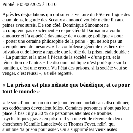
Publié le
05/06/2025 à 10:16
Après les dégradations qui ont suivi la victoire du PSG en Ligue des
champions, le garde des Sceaux a annoncé vouloir mettre fin aux
peines avec sursis. De son côté, Dominique Simonnot ne
« comprend pas exactement » ce que Gérald Darmanin a voulu
annoncer et l’a appelé à davantage de « courage politique » pour
« porter une certaine philosophie de la peine » qui ne soit pas un
« empilement de mesures. » La contrôleuse générale des lieux de
privation et de liberté a rappelé que le rôle de la prison était double :
« La punition et la mise à l’écart de la société » d’une part, et la
réinsertion de l’autre. « Le discours politique n’est porté que sur la
punition, c’est une erreur. Vu l’état des prisons, si la société veut se
venger, c’est réussi », a-t-elle regretté.
« La prison est plus néfaste que bénéfique, et ce pour
tout le monde »
« Je sors d’une prison où une jeune femme hurlait sans discontinuer,
ses codétenues devenaient folles. Certaines personnes n’ont pas leur
place là-bas : il y a 30 % de personnes atteintes de troubles
psychiatriques graves en prison. Il y a une étude récente de deux
chercheurs [Camille Lancelevée et Thomas Fovet, ndlr], qui
s’intitule ‘la prison pour asile’. On a supprimé les vieux asiles