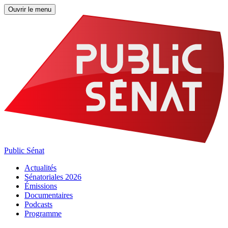
Ouvrir le menu
Public Sénat
Actualités
Sénatoriales 2026
Émissions
Documentaires
Podcasts
Programme