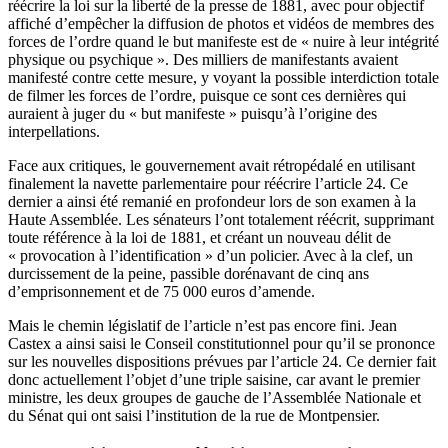
réécrire la loi sur la liberté de la presse de 1881, avec pour objectif
affiché d’empêcher la diffusion de photos et vidéos de membres des
forces de l’ordre quand le but manifeste est de « nuire à leur intégrité
physique ou psychique ». Des milliers de manifestants avaient
manifesté contre cette mesure, y voyant la possible interdiction totale
de filmer les forces de l’ordre, puisque ce sont ces dernières qui
auraient à juger du « but manifeste » puisqu’à l’origine des
interpellations.
Face aux critiques, le gouvernement avait rétropédalé en utilisant
finalement la navette parlementaire pour réécrire l’article 24. Ce
dernier a ainsi été
remanié en profondeur
lors de son examen à la
Haute Assemblée. Les sénateurs l’ont totalement réécrit, supprimant
toute référence à la loi de 1881, et créant un nouveau délit de
« provocation à l’identification » d’un policier. Avec à la clef, un
durcissement de la peine, passible dorénavant de cinq ans
d’emprisonnement et de 75 000 euros d’amende.
Mais le chemin législatif de l’article n’est pas encore fini. Jean
Castex a ainsi
saisi le Conseil constitutionnel
pour qu’il se prononce
sur les nouvelles dispositions prévues par l’article 24. Ce dernier fait
donc actuellement l’objet d’une triple saisine, car avant le premier
ministre, les deux groupes de gauche de l’Assemblée Nationale et
du Sénat qui ont saisi l’institution de la rue de Montpensier.