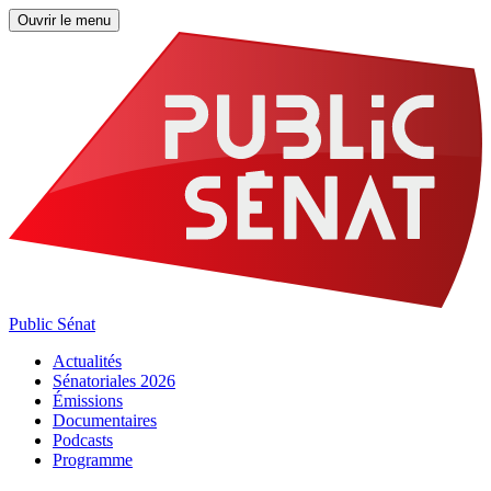
Ouvrir le menu
Public Sénat
Actualités
Sénatoriales 2026
Émissions
Documentaires
Podcasts
Programme