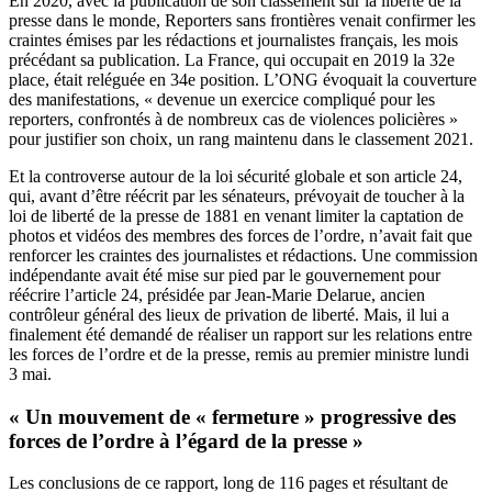
En 2020, avec la publication de son classement sur la liberté de la
presse dans le monde, Reporters sans frontières venait confirmer les
craintes émises par les rédactions et journalistes français, les mois
précédant sa publication. La France, qui occupait en 2019 la 32e
place, était reléguée en 34e position. L’ONG évoquait la couverture
des manifestations, « devenue un exercice compliqué pour les
reporters, confrontés à de nombreux cas de violences policières »
pour justifier son choix, un rang maintenu dans le classement 2021.
Et la controverse autour de la loi sécurité globale et son article 24,
qui,
avant d’être réécrit par les sénateurs
, prévoyait de toucher à la
loi de liberté de la presse de 1881 en venant limiter la captation de
photos et vidéos des membres des forces de l’ordre, n’avait fait que
renforcer les craintes des journalistes et rédactions. Une commission
indépendante avait été mise sur pied par le gouvernement pour
réécrire l’article 24, présidée par Jean-Marie Delarue, ancien
contrôleur général des lieux de privation de liberté. Mais, il lui a
finalement été demandé de réaliser un rapport sur les relations entre
les forces de l’ordre et de la presse, remis au premier ministre lundi
3 mai.
« Un mouvement de « fermeture » progressive des
forces de l’ordre à l’égard de la presse »
Les conclusions de ce rapport, long de 116 pages et résultant de