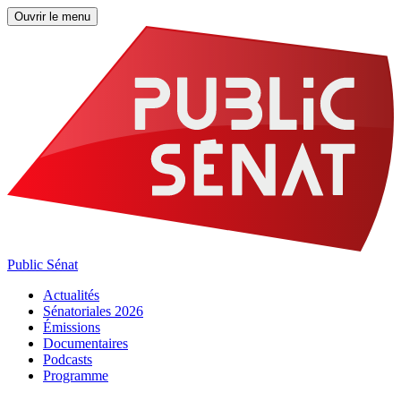
Ouvrir le menu
Public Sénat
Actualités
Sénatoriales 2026
Émissions
Documentaires
Podcasts
Programme