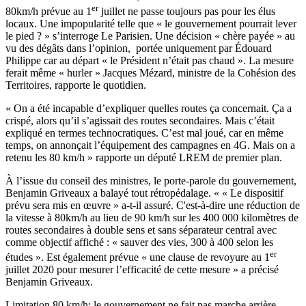
er
80km/h prévue au 1
juillet ne passe toujours pas pour les élus
locaux. Une impopularité telle que « le gouvernement pourrait lever
le pied ? » s’interroge
Le Parisien
. Une décision « chère payée » au
vu des dégâts dans l’opinion, portée uniquement par Édouard
Philippe car au départ « le Président n’était pas chaud ». La mesure
ferait même « hurler » Jacques Mézard, ministre de la Cohésion des
Territoires, rapporte le quotidien.
« On a été incapable d’expliquer quelles routes ça concernait. Ça a
crispé, alors qu’il s’agissait des routes secondaires. Mais c’était
expliqué en termes technocratiques. C’est mal joué, car en même
temps, on annonçait l’équipement des campagnes en 4G. Mais on a
retenu les 80 km/h » rapporte un député LREM de premier plan.
À l’issue du conseil des ministres, le porte-parole du gouvernement,
Benjamin Griveaux a balayé tout rétropédalage. « « Le dispositif
prévu sera mis en œuvre » a-t-il assuré. C'est-à-dire une réduction de
la vitesse à 80km/h au lieu de 90 km/h sur les 400 000 kilomètres de
routes secondaires à double sens et sans séparateur central avec
comme objectif affiché : « sauver des vies, 300 à 400 selon les
er
études ». Est également prévue « une clause de revoyure au 1
juillet 2020 pour mesurer l’efficacité de cette mesure » a précisé
Benjamin Griveaux.
Limitation 80 km/h: le gouvernement ne fait pas marche arrière