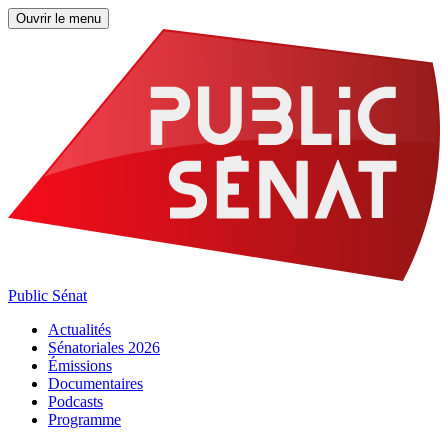
Ouvrir le menu
Public Sénat
Actualités
Sénatoriales 2026
Émissions
Documentaires
Podcasts
Programme