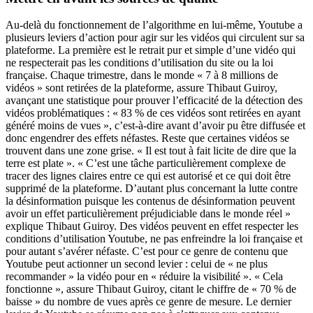
Au-delà du fonctionnement de l’algorithme en lui-même, Youtube a
plusieurs leviers d’action pour agir sur les vidéos qui circulent sur sa
plateforme. La première est le retrait pur et simple d’une vidéo qui
ne respecterait pas les conditions d’utilisation du site ou la loi
française. Chaque trimestre, dans le monde « 7 à 8 millions de
vidéos » sont retirées de la plateforme, assure Thibaut Guiroy,
avançant une statistique pour prouver l’efficacité de la détection des
vidéos problématiques : « 83 % de ces vidéos sont retirées en ayant
généré moins de vues », c’est-à-dire avant d’avoir pu être diffusée et
donc engendrer des effets néfastes. Reste que certaines vidéos se
trouvent dans une zone grise. « Il est tout à fait licite de dire que la
terre est plate ». « C’est une tâche particulièrement complexe de
tracer des lignes claires entre ce qui est autorisé et ce qui doit être
supprimé de la plateforme.
D’autant plus concernant la lutte contre
la désinformation puisque les contenus de désinformation peuvent
avoir un effet particulièrement préjudiciable dans le monde réel »
explique Thibaut Guiroy. Des vidéos peuvent en effet respecter les
conditions d’utilisation Youtube, ne pas enfreindre la loi française et
pour autant s’avérer néfaste. C’est pour ce genre de contenu que
Youtube peut actionner un second levier : celui de « ne plus
recommander » la vidéo pour en « réduire la visibilité ». « Cela
fonctionne », assure Thibaut Guiroy, citant le chiffre de « 70 % de
baisse » du nombre de vues après ce genre de mesure.
Le dernier