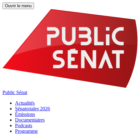
Ouvrir le menu
Public Sénat
Actualités
Sénatoriales 2026
Émissions
Documentaires
Podcasts
Programme