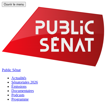
Ouvrir le menu
Public Sénat
Actualités
Sénatoriales 2026
Émissions
Documentaires
Podcasts
Programme