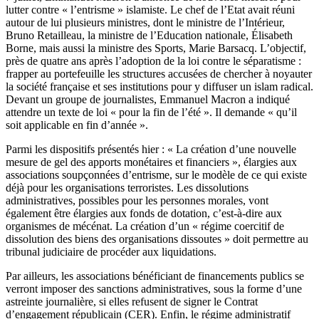
lutter contre « l’entrisme » islamiste. Le chef de l’Etat avait réuni
autour de lui plusieurs ministres, dont le ministre de l’Intérieur,
Bruno Retailleau, la ministre de l’Education nationale, Élisabeth
Borne, mais aussi la ministre des Sports, Marie Barsacq. L’objectif,
près de quatre ans après l’adoption de la loi contre le séparatisme :
frapper au portefeuille les structures accusées de chercher à noyauter
la société française et ses institutions pour y diffuser un islam radical.
Devant un groupe de journalistes, Emmanuel Macron a indiqué
attendre un texte de loi « pour la fin de l’été ». Il demande « qu’il
soit applicable en fin d’année ».
Parmi les dispositifs présentés hier : « La création d’une nouvelle
mesure de gel des apports monétaires et financiers », élargies aux
associations soupçonnées d’entrisme, sur le modèle de ce qui existe
déjà pour les organisations terroristes. Les dissolutions
administratives, possibles pour les personnes morales, vont
également être élargies aux fonds de dotation, c’est-à-dire aux
organismes de mécénat. La création d’un « régime coercitif de
dissolution des biens des organisations dissoutes » doit permettre au
tribunal judiciaire de procéder aux liquidations.
Par ailleurs, les associations bénéficiant de financements publics se
verront imposer des sanctions administratives, sous la forme d’une
astreinte journalière, si elles refusent de signer le Contrat
d’engagement républicain (CER). Enfin, le régime administratif