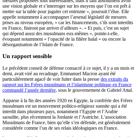
mesures proposées sont intéressantes, mais il faut absolument avoir
une vision globale et s’interroger sur les moyens que l’on est prêt à
mettre sur la table pour juguler cet entrisme », poursuit l’élue. Elle
appelle notamment à accompagner l’arsenal législatif de mesures
prises au niveau européen, « car les financements, s’ils sont interdits
en France, finiront par arriver d’ailleurs ». « Et puis, c’est un sujet
qui dépend aussi des musulmans eux-mêmes », pointe-t-elle,
évoquant notamment « l’opacité de la filière halal » ou encore la
désorganisation de l’Islam de France.
Un rapport sensible
Le précédent conseil de défense consacré à ce sujet, il y a un mois et
demi, avait viré au recadrage, Emmanuel Macron ayant été
particulièrement agacé de voir fuiter dans la presse
des extraits du
rapport sur les Frères musulmans et l’islamisme politique en France
commandé l’année dernière
, sous le gouvernement de Gabriel Attal.
Apparue à la fin des années 1920 en Egypte, la confrérie des Frères
musulmans est un mouvement politico-religieux sunnite qui a été
interdit dans plusieurs pays, notamment l’Egypte et l’Arabie
saoudite, plus récemment la Jordanie et l’Autriche. L’association
Musulmans de France, bien qu’elle s’en défende, est généralement
considérée comme l’un de ses relais idéologiques en France.