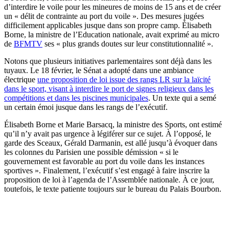
d’interdire le voile pour les mineures de moins de 15 ans et de créer
un « délit de contrainte au port du voile ». Des mesures jugées
difficilement applicables jusque dans son propre camp. Élisabeth
Borne, la ministre de l’Education nationale, avait exprimé au micro
de
BFMTV
ses « plus grands doutes sur leur constitutionnalité ».
Notons que plusieurs initiatives parlementaires sont déjà dans les
tuyaux. Le 18 février, le Sénat a adopté dans une ambiance
électrique
une proposition de loi issue des rangs LR sur la laïcité
dans le sport, visant à interdire le port de signes religieux dans les
compétitions et dans les piscines municipales
. Un texte qui a semé
un certain émoi jusque dans les rangs de l’exécutif.
Élisabeth Borne et Marie Barsacq, la ministre des Sports, ont estimé
qu’il n’y avait pas urgence à légiférer sur ce sujet. À l’opposé, le
garde des Sceaux, Gérald Darmanin, est allé jusqu’à évoquer dans
les colonnes du Parisien une possible démission « si le
gouvernement est favorable au port du voile dans les instances
sportives ». Finalement, l’exécutif s’est engagé à faire inscrire la
proposition de loi à l’agenda de l’Assemblée nationale. À ce jour,
toutefois, le texte patiente toujours sur le bureau du Palais Bourbon.