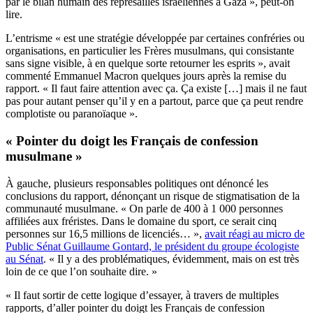
par le bilan humain des représailles israéliennes à Gaza », peut-on
lire.
L’entrisme « est une stratégie développée par certaines confréries ou
organisations, en particulier les Frères musulmans, qui consistante
sans signe visible, à en quelque sorte retourner les esprits », avait
commenté Emmanuel Macron quelques jours après la remise du
rapport. « Il faut faire attention avec ça. Ça existe […] mais il ne faut
pas pour autant penser qu’il y en a partout, parce que ça peut rendre
complotiste ou paranoïaque ».
« Pointer du doigt les Français de confession
musulmane »
À gauche, plusieurs responsables politiques ont dénoncé les
conclusions du rapport, dénonçant un risque de stigmatisation de la
communauté musulmane. « On parle de 400 à 1 000 personnes
affiliées aux fréristes. Dans le domaine du sport, ce serait cinq
personnes sur 16,5 millions de licenciés… »,
avait réagi au micro de
Public Sénat Guillaume Gontard, le président du groupe écologiste
au Sénat
. « Il y a des problématiques, évidemment, mais on est très
loin de ce que l’on souhaite dire. »
« Il faut sortir de cette logique d’essayer, à travers de multiples
rapports, d’aller pointer du doigt les Français de confession