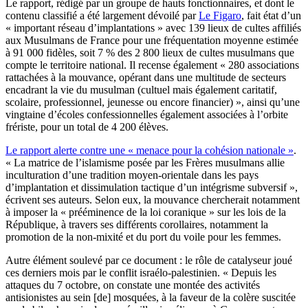
Le rapport, rédigé par un groupe de hauts fonctionnaires, et dont le
contenu classifié a été largement dévoilé par
Le Figaro
, fait état d’un
« important réseau d’implantations » avec 139 lieux de cultes affiliés
aux Musulmans de France pour une fréquentation moyenne estimée
à 91 000 fidèles, soit 7 % des 2 800 lieux de cultes musulmans que
compte le territoire national. Il recense également « 280 associations
rattachées à la mouvance, opérant dans une multitude de secteurs
encadrant la vie du musulman (cultuel mais également caritatif,
scolaire, professionnel, jeunesse ou encore financier) », ainsi qu’une
vingtaine d’écoles confessionnelles également associées à l’orbite
frériste, pour un total de 4 200 élèves.
Le rapport alerte contre une « menace pour la cohésion nationale »
.
« La matrice de l’islamisme posée par les Frères musulmans allie
inculturation d’une tradition moyen-orientale dans les pays
d’implantation et dissimulation tactique d’un intégrisme subversif »,
écrivent ses auteurs. Selon eux, la mouvance chercherait notamment
à imposer la « prééminence de la loi coranique » sur les lois de la
République, à travers ses différents corollaires, notamment la
promotion de la non-mixité et du port du voile pour les femmes.
Autre élément soulevé par ce document : le rôle de catalyseur joué
ces derniers mois par le conflit israélo-palestinien. « Depuis les
attaques du 7 octobre, on constate une montée des activités
antisionistes au sein [de] mosquées, à la faveur de la colère suscitée