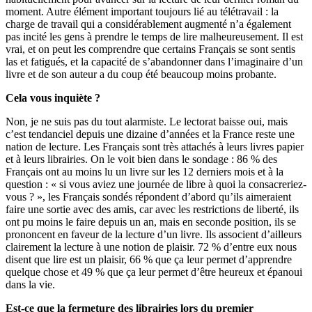
moment. Autre élément important toujours lié au télétravail : la
charge de travail qui a considérablement augmenté n’a également
pas incité les gens à prendre le temps de lire malheureusement. Il est
vrai, et on peut les comprendre que certains Français se sont sentis
las et fatigués, et la capacité de s’abandonner dans l’imaginaire d’un
livre et de son auteur a du coup été beaucoup moins probante.
Cela vous inquiète ?
Non, je ne suis pas du tout alarmiste. Le lectorat baisse oui, mais
c’est tendanciel depuis une dizaine d’années et la France reste une
nation de lecture. Les Français sont très attachés à leurs livres papier
et à leurs librairies. On le voit bien dans le sondage : 86 % des
Français ont au moins lu un livre sur les 12 derniers mois et à la
question : « si vous aviez une journée de libre à quoi la consacreriez-
vous ? », les Français sondés répondent d’abord qu’ils aimeraient
faire une sortie avec des amis, car avec les restrictions de liberté, ils
ont pu moins le faire depuis un an, mais en seconde position, ils se
prononcent en faveur de la lecture d’un livre. Ils associent d’ailleurs
clairement la lecture à une notion de plaisir. 72 % d’entre eux nous
disent que lire est un plaisir, 66 % que ça leur permet d’apprendre
quelque chose et 49 % que ça leur permet d’être heureux et épanoui
dans la vie.
Est-ce que la fermeture des librairies lors du premier