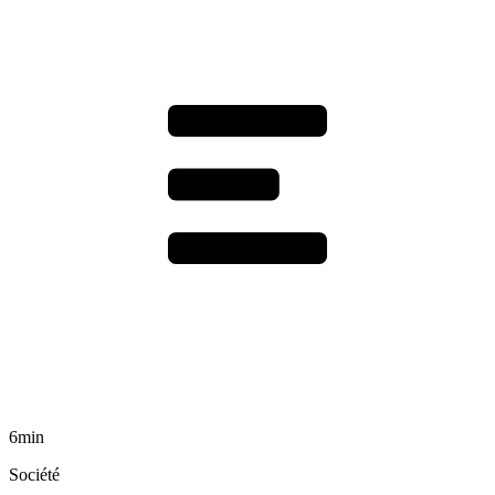
6min
Société