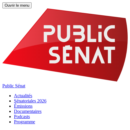
Ouvrir le menu
Public Sénat
Actualités
Sénatoriales 2026
Émissions
Documentaires
Podcasts
Programme