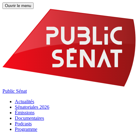
Ouvrir le menu
Public Sénat
Actualités
Sénatoriales 2026
Émissions
Documentaires
Podcasts
Programme