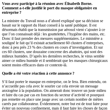
Vous avez participé à la réunion avec Élisabeth Borne.
Comment a-t-elle justifié le port du masque obligatoire en
entreprise ?
La ministre du Travail nous a d’abord expliqué que sa décision se
basait sur le
rapport du Haut conseil à la santé publique
. Il est
désormais établi que la transmission par aérosol vient s’ajouter à ce
que l’on connaissait déjà : les gouttelettes, l’hygiène des mains, etc.
Donc il faut prendre des mesures supplémentaires. Le ministère a
souligné le fait qu’il existait actuellement 60 clusters d’entreprises,
donc à peu près 23 % des clusters en cours d’investigation. Et sur
ces 60 clusters, une douzaine concerne des abattoirs, qui sont des
milieux humides. D’après les dernières recherches, le virus semble
aimer ce milieu humide et il semblerait que les masques chirurgicaux
soient moins efficaces dans ce contexte-là.
Quelle a été votre réaction à cette annonce ?
S’il faut porter le masque en entreprise, on le fera. Bien entendu, on
n’accueille pas cela avec le sourire car cela envoie un message
anxiogène à la population. On aimerait donc trouver un juste milieu
et faire du cas par cas en fonction du secteur d’activité et pourquoi
pas remettre en place une jauge avec un certain nombre de mètres
carrés par collaborateur. Évidemment, notre but est de tout faire pour
éviter un nouveau confinement, mais il faut faire les choses de façon