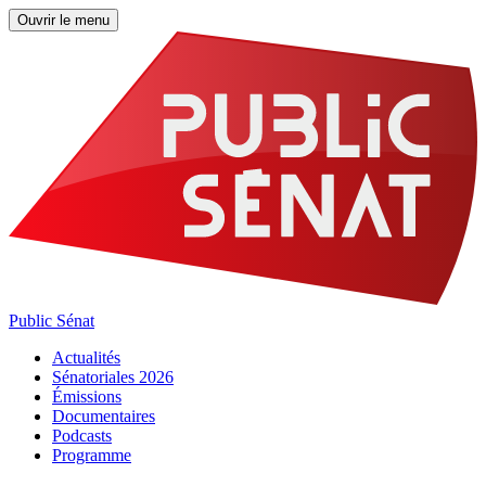
Ouvrir le menu
Public Sénat
Actualités
Sénatoriales 2026
Émissions
Documentaires
Podcasts
Programme