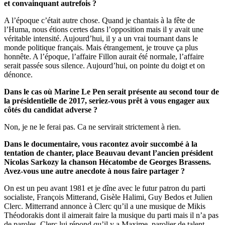
et convainquant autrefois ?
A l’époque c’était autre chose. Quand je chantais à la fête de
l’Huma, nous étions certes dans l’opposition mais il y avait une
véritable intensité. Aujourd’hui, il y a un vrai tournant dans le
monde politique français. Mais étrangement, je trouve ça plus
honnête. A l’époque, l’affaire Fillon aurait été normale, l’affaire
serait passée sous silence. Aujourd’hui, on pointe du doigt et on
dénonce.
Dans le cas où Marine Le Pen serait présente au second tour de
la présidentielle de 2017, seriez-vous prêt à vous engager aux
côtés du candidat adverse ?
Non, je ne le ferai pas. Ca ne servirait strictement à rien.
Dans le documentaire, vous racontez avoir succombé à la
tentation de chanter, place Beauvau devant l’ancien président
Nicolas Sarkozy la chanson
Hécatombe de Georges Brassens.
Avez-vous une autre anecdote à nous faire partager ?
On est un peu avant 1981 et je dîne avec le futur patron du parti
socialiste, François Mitterand, Gisèle Halimi, Guy Bedos et Julien
Clerc. Mitterrand annonce à Clerc qu’il a une musique de Mikis
Théodorakis dont il aimerait faire la musique du parti mais il n’a pas
de paroles. Clerc lui répond qu’il y a Maxime, parolier de talent.