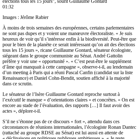
élections tous les 15 jours", sourit Guillaume Gontard
01:32
Images : Jérôme Rabier
À moins de trois semaines des européennes, certains parlementaires
ne sont pas dupes et y voient une manœuvre électoraliste. « Je suis
heureux de voir qu’il s’intéresse enfin à la biodiversité. Peut-être que
pour le bien de la planète ce serait intéressant qu’on ait des élections
tous les 15 jours », ricane Guillaume Gontard, sénateur écologiste,
siégeant dans le groupe communiste au Sénat. André Gattolin
préfère y voir une « opportunité ». « C’est peut-être le supplément
d’âme qui manquait à cette campagne », observe-t-il, au lendemain
d’un meeting à Paris qui a réuni Pascal Canfin (candidat sur la liste
Renaissance) et Daniel Cohn-Bendit, soutien affiché à la majorité
dans ce scrutin.
Le sénateur de l’Isère Guillaume Gontard reproche surtout à
l’exécutif le manque « d’orientations claires » et concrètes. « On est
encore au stade de l’évaluation, des rapports […] Il faut avoir des
actes », déplore-t-il.
S’il ne s’étonne pas de ce discours « fort », attendu dans ces
circonstances de réunions internationales, l’écologiste Ronan Dantec
(rattaché au groupe RDSE au Sénat) est lui aussi en attente de
« déclinaisons en politiques publiques ambitieuses ». « Je reste