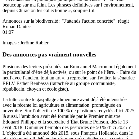
beaucoup sur ma faim. Les phrases définitives sur l’environnement,
depuis Chirac on les collectionne », soupire-t-il.
Annonces sur la biodiversité : "J'attends l'action concrète", réagit
Ronan Dantec
01:07
Images : Jérôme Rabier
Des annonces pas vraiment nouvelles
Plusieurs des leviers présentés par Emmanuel Macron ont également
la particularité d’être déjà activés, ou sur le point de l’être. « Faire du
neuf avec l’ancien, tout un art »,
a reproché, sur Twitter, la sénatrice
EELV Esther Benbassa
(rattachée au groupe communiste,
républicain, citoyen et écologiste).
La lutte contre le gaspillage alimentaire avait déjà été intensifiée
avec la récente loi agriculture et alimentation,
promulguée en
novembre
. Sur l’objectif de 100 % de plastiques recyclés d’ici 2025,
là aussi, l’ambition avait été formulée par le Premier ministre
Édouard Philippe et la secrétaire d’État Brune Poirson,
dès le 13
avril 2018
. Diminuer l’emploi des pesticides de 50 % d’ici 2025 ?
L’objectif a été annoncé dès 2015, sous François Hollande,
dans le
plan Ecophyto II
. Même les réserves présentielles sur le contesté