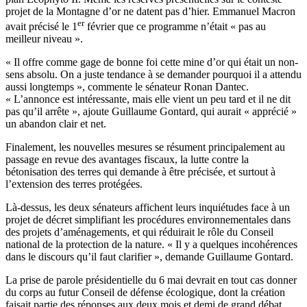
projet de la Montagne d’or ne datent pas d’hier. Emmanuel Macron
er
avait précisé le 1
février que ce programme n’était « pas au
meilleur niveau ».
« Il offre comme gage de bonne foi cette mine d’or qui était un non-
sens absolu. On a juste tendance à se demander pourquoi il a attendu
aussi longtemps », commente le sénateur Ronan Dantec.
« L’annonce est intéressante, mais elle vient un peu tard et il ne dit
pas qu’il arrête », ajoute Guillaume Gontard, qui aurait « apprécié »
un abandon clair et net.
Finalement, les nouvelles mesures se résument principalement au
passage en revue des avantages fiscaux, la lutte contre la
bétonisation des terres qui demande à être précisée, et surtout à
l’extension des terres protégées.
Là-dessus, les deux sénateurs affichent leurs inquiétudes face à un
projet de décret simplifiant les procédures environnementales dans
des projets d’aménagements, et qui réduirait le rôle du Conseil
national de la protection de la nature. « Il y a quelques incohérences
dans le discours qu’il faut clarifier », demande Guillaume Gontard.
La prise de parole présidentielle du 6 mai devrait en tout cas donner
du corps au futur Conseil de défense écologique, dont la création
faisait partie des réponses aux deux mois et demi de grand débat