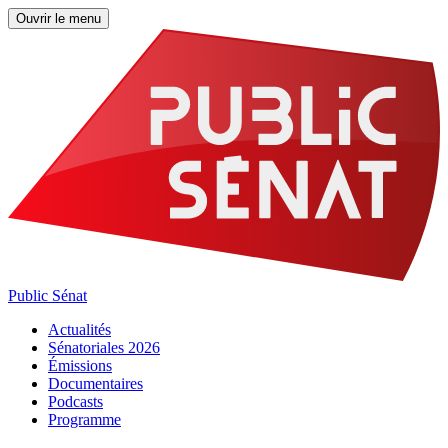
Ouvrir le menu
Public Sénat
Actualités
Sénatoriales 2026
Émissions
Documentaires
Podcasts
Programme