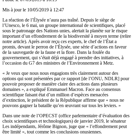
Mis à jour le
10/05/2019 à 12:47
La réaction de l’Élysée n’aura pas traîné. Depuis le siège de
l’Unesco, le 6 mai, un groupe international de scientifiques, placé
sous le patronage des Nations unies, alertait la planète sur le risque
important d’un effondrement de la biodiversité à moyen terme (
relire
notre article
). Après avoir reçu ces experts, le chef de l’État a
promis, devant le perron de l’Élysée, une série d’actions en faveur
de la sauvegarde de la faune et la flore. Dans la foulée du
gouvernement, qui s’était déjà engagé à prendre des initiatives, à
l’occasion du G7 des ministres de l’Environnement à Metz.
« Je veux que nous nous engagions très clairement autour des
options qui sont présentées par ce rapport [de l’ONU, NDLR] pour
pouvoir proposer de manière claire des actions dans plusieurs
domaines », a expliqué Emmanuel Macron. Face au consensus
scientifique faisant état d’un million d’espèces menacées
d’extinction, le président de la République affirme que « nous ne
pouvons gagner la bataille qu’en œuvrant sur tous les leviers. »
Dans une note de l’OPECST (office parlementaire d’évaluation des
choix scientifiques et technologiques) de janvier 2019, le sénateur
Les indépendants, Jérôme Bignon, juge que « l’effondrement peut
être limité », tout comme les conclusions onusiennes.