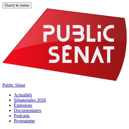
Ouvrir le menu
Public Sénat
Actualités
Sénatoriales 2026
Émissions
Documentaires
Podcasts
Programme