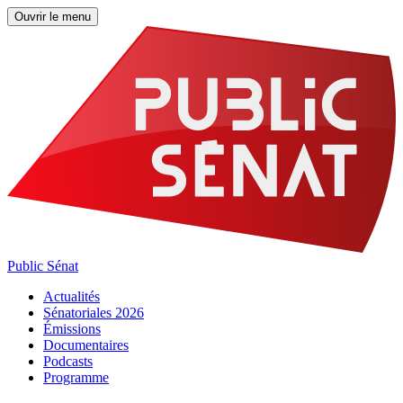
Ouvrir le menu
Public Sénat
Actualités
Sénatoriales 2026
Émissions
Documentaires
Podcasts
Programme