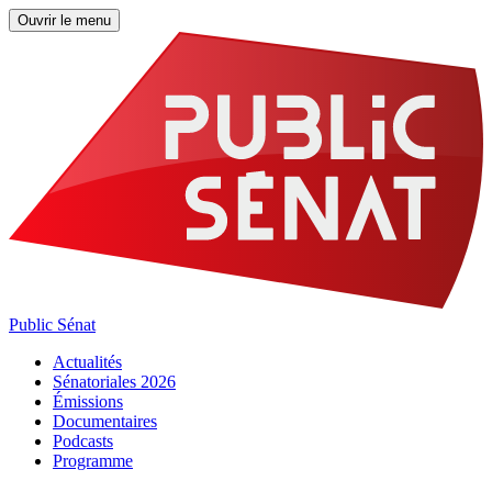
Ouvrir le menu
Public Sénat
Actualités
Sénatoriales 2026
Émissions
Documentaires
Podcasts
Programme