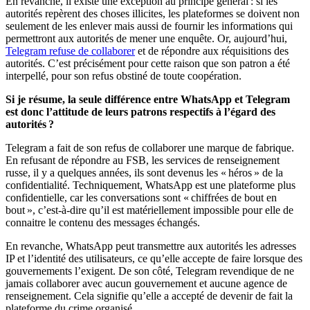
En revanche, il existe une exception au principe général : si les
autorités repèrent des choses illicites, les plateformes se doivent non
seulement de les enlever mais aussi de fournir les informations qui
permettront aux autorités de mener une enquête. Or, aujourd’hui,
Telegram refuse de collaborer
et de répondre aux réquisitions des
autorités. C’est précisément pour cette raison que son patron a été
interpellé, pour son refus obstiné de toute coopération.
Si je résume, la seule différence entre WhatsApp et Telegram
est donc l’attitude de leurs patrons respectifs à l’égard des
autorités ?
Telegram a fait de son refus de collaborer une marque de fabrique.
En refusant de répondre au FSB, les services de renseignement
russe, il y a quelques années, ils sont devenus les « héros » de la
confidentialité. Techniquement, WhatsApp est une plateforme plus
confidentielle, car les conversations sont « chiffrées de bout en
bout », c’est-à-dire qu’il est matériellement impossible pour elle de
connaitre le contenu des messages échangés.
En revanche, WhatsApp peut transmettre aux autorités les adresses
IP et l’identité des utilisateurs, ce qu’elle accepte de faire lorsque des
gouvernements l’exigent. De son côté, Telegram revendique de ne
jamais collaborer avec aucun gouvernement et aucune agence de
renseignement. Cela signifie qu’elle a accepté de devenir de fait la
plateforme du crime organisé.