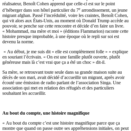
réalisateur, Benoît Cohen apprend que celle-ci est sur le point
e
d’héberger dans son hôtel particulier du 7
arrondissement, un jeune
migrant afghan. Passé l’incrédulité, voire les craintes, Benoît Cohen,
qui vit alors aux États-Unis, au moment où Donald Trump accède au
pouvoir, se penche sur cette rencontre et décide d’en faire un livre.
« Mohammad, ma mère et moi » (éditions Flammarion) raconte cette
histoire presque improbable, à une époque où le repli sur soi est
devenu la norme.
« Au début, je me suis dit « elle est complètement folle » » explique
en souriant l’écrivain. « On est une famille plutôt ouverte, plutôt
généreuse mais là c’est vrai que ça a été un choc » dit-il.
Sa mère, se retrouvant toute seule dans sa grande maison suite au
décès de son mari, avait décidé d’accueillir un migrant, après avoir
écouté une émission de radio parlant de l’association Singa. Une
association qui met en relation des réfugiés et des particuliers
souhaitant les accueillir.
Au bout du compte, une histoire magnifique
« Au bout du compte c’est une histoire magnifique parce que ça
montre que quand on passe outre ses appréhensions initiales, on peut