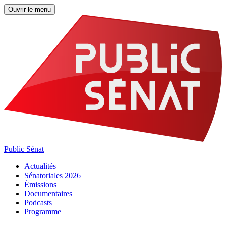
Ouvrir le menu
Public Sénat
Actualités
Sénatoriales 2026
Émissions
Documentaires
Podcasts
Programme