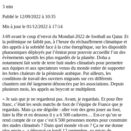
3 min
Publié le
12/09/2022 à 10:35
Mis à jour le
01/12/2022 à 17:14
J-69 avant le coup d’envoi du Mondial-2022 de football au Qatar. Et
la polémique ne faiblit pas, à l’heure du réchauffement climatique et
des appels à la sobriété face à la crise énergétique, sur les dispositifs
pharaoniques déployés par l’émirat pour pouvoir accueillir l’un des
évènements sportifs les plus regardés de la planète. Doha a
notamment fait sortir de terre huit stades climatisés pour permettre
aux équipes et aux spectateurs venus du monde entier de supporter
les fortes chaleurs de la péninsule arabique. Par ailleurs, les
conditions de travail des ouvriers migrants sur ces différents
chantiers ont été largement dénoncées par les associations. Depuis
plusieurs mois, les appels au boycott se multiplient.
« Je sais que je ne regarderai pas. Avant, je regardais. Et pour être
franc, c’était les seuls matchs de foot de l’équipe de France que je
regardais. Mais ça me dégoûte : aller voir des gens jouer au foot,
faire la fête et en dessous il y a 6 500 cadavres… Est-ce qu’on se
rend compte de ce que c’est 6 500 personnes mortes pour construire
des stades climatisés ? Dans quel monde vit-on ? Ça ne me donne
plus envie », a dénoncé ce lundi 12 septembre, au micro de