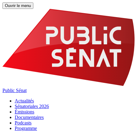
Ouvrir le menu
Public Sénat
Actualités
Sénatoriales 2026
Émissions
Documentaires
Podcasts
Programme