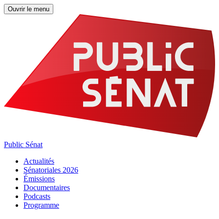
Ouvrir le menu
Public Sénat
Actualités
Sénatoriales 2026
Émissions
Documentaires
Podcasts
Programme