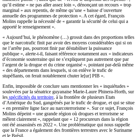
qu’il estime « ne pas aller assez loin », dénonçant un recours « trop
marginal » aux repentis, de même qu’une « baisse d’ouverture
annuelle des programmes de protection ». A cet égard, François
Molins rappelle la nécessité de « garantir la sécurité de celui qui a
apporté le renseignement ».
« Aujourd’hui, le phénomène (…) grossit dans des proportions telles
que le narcotrafic finit par avoir des moyens considérables qui si on
ne l’arrête pas, pourront finir par déstabiliser la puissance
publique », alerte-t-il, faisant référence notamment aux « indicateurs
d’économie souterraine qui ne s’expliquent pas autrement que par
l’argent de la drogue et du crime organisé », pointant par-delà même
« des départements dans lesquels, si on enlève le trafic de
stupéfiants, on ferait notablement chuter le[ur] PIB ».
Enfin, impossible de conclure sans mentionner les « inquiétudes »
soulevées par la sénatrice guyanaise Marie-Laure Phinera-Horth, sur
les
spécificités du territoire
, à la frontière de plusieurs Etats
d’Amérique du Sud, gangrénés par le trafic de drogue, et qui se situe
« en première ligne face au narcoterrorisme ». Sur ce sujet, François
Molins dépeint « une grande région où drogues et terrorisme se
mêlent clairement », rappelant que « 12 procureurs dans la région
ont été assassinés en 2022 ». Une problématique qui nous rappelle
que la France a également des frontières terrestres avec le Suriname
et le Brésil.