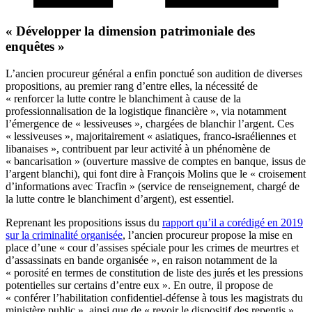
« Développer la dimension patrimoniale des
enquêtes »
L’ancien procureur général a enfin ponctué son audition de diverses
propositions, au premier rang d’entre elles, la nécessité de
« renforcer la lutte contre le blanchiment à cause de la
professionnalisation de la logistique financière », via notamment
l’émergence de « lessiveuses », chargées de blanchir l’argent. Ces
« lessiveuses », majoritairement « asiatiques, franco-israéliennes et
libanaises », contribuent par leur activité à un phénomène de
« bancarisation » (ouverture massive de comptes en banque, issus de
l’argent blanchi), qui font dire à François Molins que le « croisement
d’informations avec Tracfin » (service de renseignement, chargé de
la lutte contre le blanchiment d’argent), est essentiel.
Reprenant les propositions issus du
rapport qu’il a corédigé en 2019
sur la criminalité organisée
, l’ancien procureur propose la mise en
place d’une « cour d’assises spéciale pour les crimes de meurtres et
d’assassinats en bande organisée », en raison notamment de la
« porosité en termes de constitution de liste des jurés et les pressions
potentielles sur certains d’entre eux ». En outre, il propose de
« conférer l’habilitation confidentiel-défense à tous les magistrats du
ministère public », ainsi que de « revoir le dispositif des repentis »,