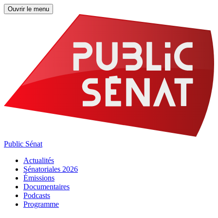
Ouvrir le menu
Public Sénat
Actualités
Sénatoriales 2026
Émissions
Documentaires
Podcasts
Programme