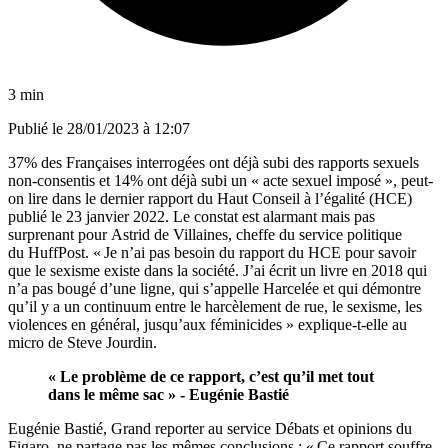
3 min
Publié le
28/01/2023 à 12:07
37% des Françaises interrogées ont déjà
subi des rapports sexuels
non-consentis et
14% ont déjà subi un « acte sexuel imposé », peut-
on lire dans
le dernier rapport du Haut Conseil à l’égalité (HCE)
publié le 23 janvier 2022
. Le constat est alarmant mais pas
surprenant pour Astrid de Villaines, cheffe du service politique
du HuffPost. « Je n’ai pas besoin du rapport du HCE pour savoir
que le sexisme existe dans la société. J’ai écrit un livre en 2018 qui
n’a pas bougé d’une ligne, qui s’appelle Harcelée et qui démontre
qu’il y a un continuum entre le harcèlement de rue, le sexisme, les
violences en général, jusqu’aux féminicides » explique-t-elle au
micro de Steve Jourdin.
« Le problème de ce rapport, c’est qu’il met tout
dans le même sac » - Eugénie Bastié
Eugénie Bastié, Grand reporter au service Débats et opinions du
Figaro, ne partage pas les mêmes conclusions : « Ce rapport souffre