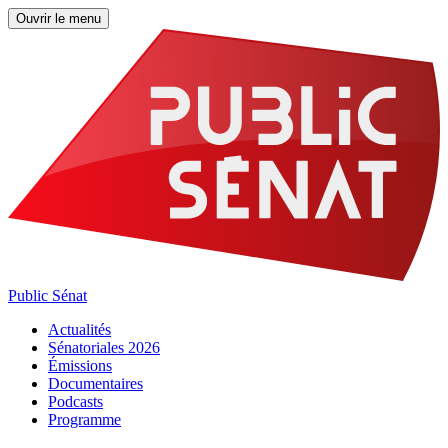
Ouvrir le menu
Public Sénat
Actualités
Sénatoriales 2026
Émissions
Documentaires
Podcasts
Programme