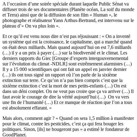
A l’occasion d’une soirée spéciale durant laquelle Public Sénat va
diffuser trois de ses documentaires (Planète océan, La soif du monde
et Terra) ainsi que de la diffusion de son film « Human », le
photographe et réalisateur Yann Arthus-Bertrand, est intervenu sur le
plateau d’« On va plus loin ».
Et ce qu’il est venu nous dire n’est pas réjouissant : « On a inventé
un système qui est la croissance, le capitalisme, qui a marché quand
on était deux milliards. Mais quand aujourd’hui on est 7,6 milliards
(…) il y a un prix à payer (…) sur la biodiversité et le climat. Les
derniers rapports du Giec [Groupe d’experts intergouvernemental
sur l’évolution du climat -NDLR] sont extrêmement alarmistes (…)
Il y a 15 000 scientifiques qui ont fait un appel en janvier dernier
(…) ils ont tous signé un rapport où l’on parle de la sixième
extinction sur terre. Ce qu’on n’a pas bien compris c’est que la
sixième extinction c’est la mort de mes petits-enfants (…) On est
dans un déni complet. On ne veut pas croire que ça va arriver (…) Il
faut avoir le courage de dire la vérité aujourd’hui (…) On va vers
une fin de l’humanité (…) Et ce manque de réaction que l’on a tous
est absolument effarant. »
Mais alors, comment agir ? « Quand on sera 1,5 million à manifester
pour le climat, contre les pesticides, c’est ça qui fera bouger les
politiques. Sinon, [ils] ne bougeront pas » a estimé le fondateur de
GoodPlanet.