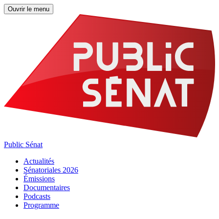
Ouvrir le menu
Public Sénat
Actualités
Sénatoriales 2026
Émissions
Documentaires
Podcasts
Programme