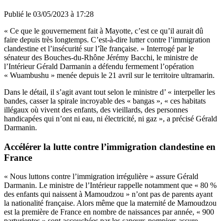
Publié le
03/05/2023 à 17:28
« Ce que le gouvernement fait à Mayotte, c’est ce qu’il aurait dû
faire depuis très longtemps. C’est-à-dire lutter contre l’immigration
clandestine et l’insécurité sur l’île française. » Interrogé par le
sénateur des Bouches-du-Rhône Jérémy Bacchi, le ministre de
l’Intérieur Gérald Darmanin a défendu fermement l’opération
« Wuambushu » menée depuis le 21 avril sur le territoire ultramarin.
Dans le détail, il s’agit avant tout selon le ministre d’ « interpeller les
bandes, casser la spirale incroyable des « bangas », « ces habitats
illégaux où vivent des enfants, des vieillards, des personnes
handicapées qui n’ont ni eau, ni électricité, ni gaz », a précisé Gérald
Darmanin.
Accélérer la lutte contre l’immigration clandestine en
France
« Nous luttons contre l’immigration irrégulière » assure Gérald
Darmanin. Le ministre de l’Intérieur rappelle notamment que « 80 %
des enfants qui naissent à Mamoudzou » n’ont pas de parents ayant
la nationalité française. Alors même que la maternité de Mamoudzou
est la première de France en nombre de naissances par année, « 900
parturientes » sont accouchées par les sapeurs-pompiers assure