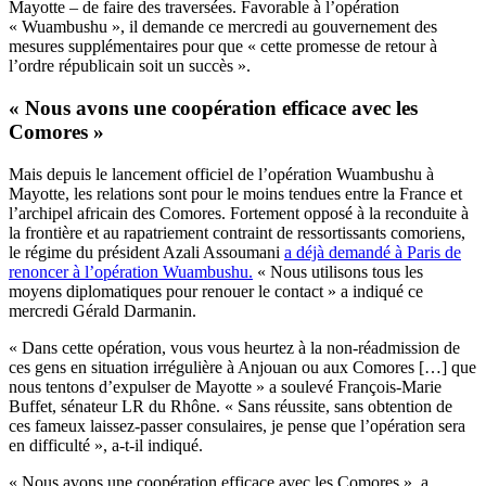
Mayotte – de faire des traversées. Favorable à l’opération
« Wuambushu », il demande ce mercredi au gouvernement des
mesures supplémentaires pour que « cette promesse de retour à
l’ordre républicain soit un succès ».
« Nous avons une coopération efficace avec les
Comores »
Mais depuis le lancement officiel de l’opération Wuambushu à
Mayotte, les relations sont pour le moins tendues entre la France et
l’archipel africain des Comores. Fortement opposé à la reconduite à
la frontière et au rapatriement contraint de ressortissants comoriens,
le régime du président Azali Assoumani
a déjà demandé à Paris de
renoncer à l’opération Wuambushu.
« Nous utilisons tous les
moyens diplomatiques pour renouer le contact » a indiqué ce
mercredi Gérald Darmanin.
« Dans cette opération, vous vous heurtez à la non-réadmission de
ces gens en situation irrégulière à Anjouan ou aux Comores […] que
nous tentons d’expulser de Mayotte » a soulevé François-Marie
Buffet, sénateur LR du Rhône. « Sans réussite, sans obtention de
ces fameux laissez-passer consulaires, je pense que l’opération sera
en difficulté », a-t-il indiqué.
« Nous avons une coopération efficace avec les Comores », a