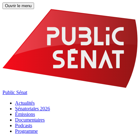
Ouvrir le menu
Public Sénat
Actualités
Sénatoriales 2026
Émissions
Documentaires
Podcasts
Programme