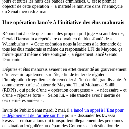
jours et toutes les nuits des bandes criminelles. C’est le premier
objectif de cette opération », a martelé le ministre dans l’hémicycle
du Sénat mercredi 3 mai.
Une opération lancée à l’initiative des élus mahorais
Répondant à cette question et des propos qu’il juge « scandaleux »,
Gérald Darmanin a répété être convaincu du bien-fondé de «
Wuambushu ». « Cette opération nous la lançons à la demande de
tous les élus mahorais et même du responsable LFI de Mayotte, ça
mérite quand même d’être souligné », a également lancé Gérald
Darmanin.
Députés et élus mahorais avaient en effet demandé au gouvernement
d’intervenir rapidement sur l’île, afin de tenter de réguler
l’immigration irrégulière et de remédier à l’insécurité grandissante. À
commencer par le sénateur de Mayotte Thani Mohamed Soilihi
(RDPI) , qui parle d’une « opération courageuse » ; « nécessaire » et
d’une « réponse forte » . Selon lui, « elle tranche avec l’inertie de
ces dernières années ».
Invité de Public Sénat mardi 2 mai, il
a lancé un appel à l’Etat pour
le déploiement de l’armée sur l’île
pour « dissuader les kwassa
kwassa – embarcations qui transportent illégalement des personnes
en situation irrégulière au départ des Comores et à destination de