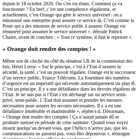
depuis le 18 octobre 2020. On s’en est émus. Comment ça va
fonctionner ? En bref, c’est une compétence régalienne, et
actuellement, c’est Orange qui gère le service universel : on a
missionné une entreprise pour assurer ce service-là. C’est comme la
Poste qui a des missions de service public à assurer. Orange est
rémunéré pour assumer le service universel », déroule Patrick
Chaize, avant de conclure : « Tout ce système, il faut le repenser ».
« Orange doit rendre des comptes ! »
Même son de cloche du côté du sénateur LR de la commission des
lois, Henri Leroy. « Sur le principe, c’est à l’Etat d’assurer la
sécurité, la santé, c’est un pouvoir régalien. Orange est le successeur
d’un service public, France Télécoms. La fourniture des numéros
d’urgence est un impératif qui nécessite automatiquement un plan B.
C’est un principe. Il y a une défaillance dans les devoirs régaliens de
l’Etat. Je ne sais pas si l’Etat s’est déchargé sur un service semi-
privé, semi-public. L’Etat doit assumer et prendre les mesures
nécessaires pour assurer les secours nécessaires. Il y a eu une
défaillance intolérable et inadmissible », répète-t-il. Désormais,
« Orange doit rendre des comptes ! Ça n’aurait jamais dû se
produire surtout en période de crise sanitaire. Quand vous voyez
mourir quelqu’un devant vous, que l’hélico n’arrive pas, que les
communications ne passent pas, vous êtes dépourvus », témoigne