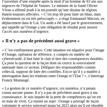
l’ouverture d’une enquête après la mort d’un homme de 63 ans aux
urgences de l’hôpital de Vannes. Le ministre de la Santé Olivier
Véran a affirmé jeudi à la mi-journée qu’une dizaine de régions
étaient toujours affectées. « C’est trop tôt pour faire un bilan, mais
évidemment on est très préoccupés », a réagi Emmanuel Macron, en
déplacement dans le Lot. Un audit a été lancé par le gouvernement,
qui rappelle qu’Orange a une obligation de résultat pour assurer
l’accès aux numéros d’urgence.
« Il n’y a pas de précédent aussi grave »
« C’est extrêmement grave. Cette situation est négative pour l’image
d’Orange, opérateur de référence, y compris en matière de
cybersécurité, il faut faire le clair et tirer des conséquences durables.
Ça pose la question de la façon dont on exerce la souveraineté
nationale dans ce secteur. Déléguer des responsabilités comme
celles-là, suppose de faire des contrôles. Est-ce qu’il y a matière à
interrogation dans les relations entre Orange et l’Etat ? », s’interroge
Franck Montaugé.
« La gestion de ce numéro d’urgence, ces numéros, n’a jamais
connu aucune panne. Il n’y a pas de précédent aussi grave à ma
connaissance. Je suis inquiet de la perte de compétences qu’on est
en train de vivre. Ça rejoint un sujet : Orange a prorogé de façon
volontaire le service universel jusqu’en 2023 alors qu’il est obsolète