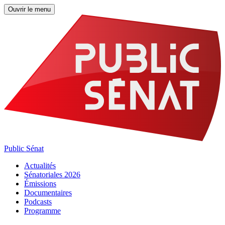
Ouvrir le menu
Public Sénat
Actualités
Sénatoriales 2026
Émissions
Documentaires
Podcasts
Programme