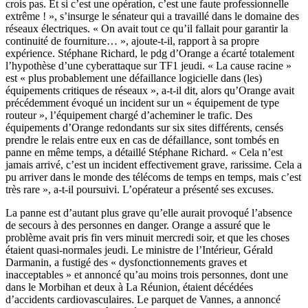
crois pas. Et si c’est une opération, c’est une faute professionnelle
extrême ! », s’insurge le sénateur qui a travaillé dans le domaine des
réseaux électriques. « On avait tout ce qu’il fallait pour garantir la
continuité de fourniture… », ajoute-t-il, rapport à sa propre
expérience. Stéphane Richard, le pdg d’Orange a écarté totalement
l’hypothèse d’une cyberattaque sur TF1 jeudi. « La cause racine »
est « plus probablement une défaillance logicielle dans (les)
équipements critiques de réseaux », a-t-il dit, alors qu’Orange avait
précédemment évoqué un incident sur un « équipement de type
routeur », l’équipement chargé d’acheminer le trafic. Des
équipements d’Orange redondants sur six sites différents, censés
prendre le relais entre eux en cas de défaillance, sont tombés en
panne en même temps, a détaillé Stéphane Richard. « Cela n’est
jamais arrivé, c’est un incident effectivement grave, rarissime. Cela a
pu arriver dans le monde des télécoms de temps en temps, mais c’est
très rare », a-t-il poursuivi. L’opérateur a présenté ses excuses.
La panne est d’autant plus grave qu’elle aurait provoqué l’absence
de secours à des personnes en danger. Orange a assuré que le
problème avait pris fin vers minuit mercredi soir, et que les choses
étaient quasi-normales jeudi. Le ministre de l’Intérieur, Gérald
Darmanin, a fustigé des « dysfonctionnements graves et
inacceptables » et annoncé qu’au moins trois personnes, dont une
dans le Morbihan et deux à La Réunion, étaient décédées
d’accidents cardiovasculaires. Le parquet de Vannes, a annoncé