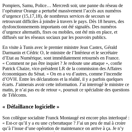
Pompiers, Samu, Police… Mercredi soir, une panne du réseau de
l’opérateur Orange a perturbé massivement l’accès aux numéros
d’urgence (15,17,18), de nombreux services de secours se
retrouvant difficiles à joindre à travers le pays. Dès 18 heures, des
dysfonctionnements importants ont été signalés. Des numéros
d’urgence alternatifs, fixes ou mobiles, ont été mis en place, et
diffusés sur les réseaux sociaux par les pouvoirs publics.
En visite à Tunis avec le premier ministre Jean Castex, Gérald
Darmanin et Cédric O, le ministre de l’Intérieur et le secrétaire
d’Etat au Numérique, sont immédiatement retournés en France.
« Comment ne pas être inquiet ? Je redoute une attaque », confie
Patrick Chaize, vice-président LR de la commission des Affaires
économiques du Sénat. « On en a vu d’autres, comme l’incendie
d’OVH. Entre les déclarations et la réalité, il y a parfois quelques
écarts. J’aimerais avoir cette information. J’ai interrogé le ministre ce
matin, je n’ai pas eu de retour », poursuit ce spécialiste des questions
de Télécoms.
« Défaillance logicielle »
Son collègue socialiste Franck Montaugé est encore plus interloqué :
« Est-ce qu’il y a eu une cyberattaque ? J’ai un peu de mal à croire
qu’à l’issue d’une opération de maintenance on arrive à ça. Je n’y