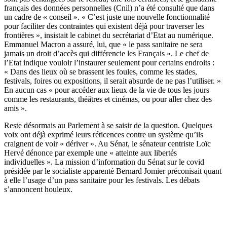
français des données personnelles (Cnil) n’a été consulté que dans
un cadre de « conseil ». « C’est juste une nouvelle fonctionnalité
pour faciliter des contraintes qui existent déjà pour traverser les
frontières », insistait le cabinet du secrétariat d’Etat au numérique.
Emmanuel Macron a assuré, lui, que « le pass sanitaire ne sera
jamais un droit d’accès qui différencie les Français ». Le chef de
l’Etat indique vouloir l’instaurer seulement pour certains endroits :
« Dans des lieux où se brassent les foules, comme les stades,
festivals, foires ou expositions, il serait absurde de ne pas l’utiliser. »
En aucun cas « pour accéder aux lieux de la vie de tous les jours
comme les restaurants, théâtres et cinémas, ou pour aller chez des
amis ».
Reste désormais au Parlement à se saisir de la question. Quelques
voix ont déjà exprimé leurs réticences contre un système qu’ils
craignent de voir « dériver ». Au Sénat, le sénateur centriste Loïc
Hervé dénonce par exemple une « atteinte aux libertés
individuelles ». La mission d’information du Sénat sur le covid
présidée par le socialiste apparenté Bernard Jomier
préconisait quant
à elle l’usage d’un pass sanitaire pour les festivals
. Les débats
s’annoncent houleux.