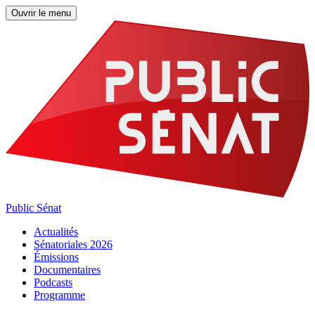
Ouvrir le menu
Public Sénat
Actualités
Sénatoriales 2026
Émissions
Documentaires
Podcasts
Programme