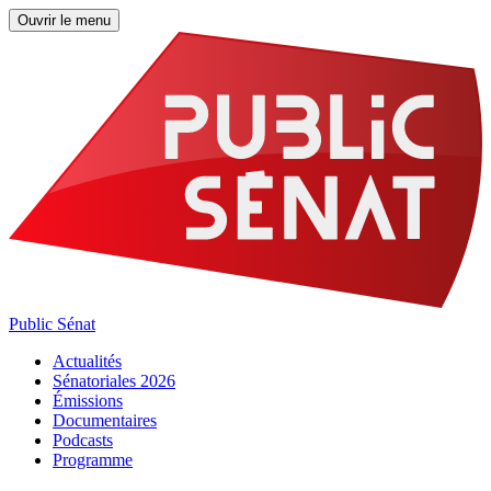
Ouvrir le menu
Public Sénat
Actualités
Sénatoriales 2026
Émissions
Documentaires
Podcasts
Programme