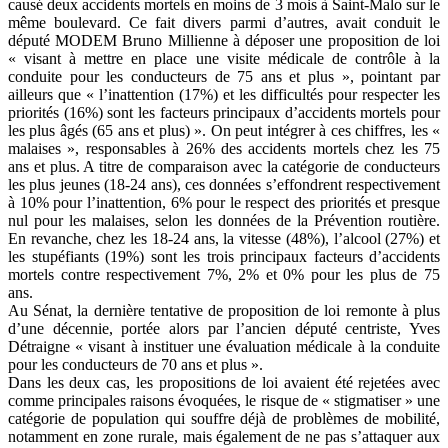
causé deux accidents mortels en moins de 3 mois à Saint-Malo sur le
même boulevard. Ce fait divers parmi d’autres, avait conduit le
député MODEM Bruno Millienne à déposer une proposition de loi
« visant à mettre en place une visite médicale de contrôle à la
conduite pour les conducteurs de 75 ans et plus », pointant par
ailleurs que « l’inattention (17%) et les difficultés pour respecter les
priorités (16%) sont les facteurs principaux d’accidents mortels pour
les plus âgés (65 ans et plus) ». On peut intégrer à ces chiffres, les «
malaises », responsables à 26% des accidents mortels chez les 75
ans et plus. A titre de comparaison avec la catégorie de conducteurs
les plus jeunes (18-24 ans), ces données s’effondrent respectivement
à 10% pour l’inattention, 6% pour le respect des priorités et presque
nul pour les malaises, selon les données de la Prévention routière.
En revanche, chez les 18-24 ans, la vitesse (48%), l’alcool (27%) et
les stupéfiants (19%) sont les trois principaux facteurs d’accidents
mortels contre respectivement 7%, 2% et 0% pour les plus de 75
ans.
Au Sénat, la dernière tentative de proposition de loi remonte à plus
d’une décennie, portée alors par l’ancien député centriste, Yves
Détraigne « visant à instituer une évaluation médicale à la conduite
pour les conducteurs de 70 ans et plus ».
Dans les deux cas, les propositions de loi avaient été rejetées avec
comme principales raisons évoquées, le risque de « stigmatiser » une
catégorie de population qui souffre déjà de problèmes de mobilité,
notamment en zone rurale, mais également de ne pas s’attaquer aux