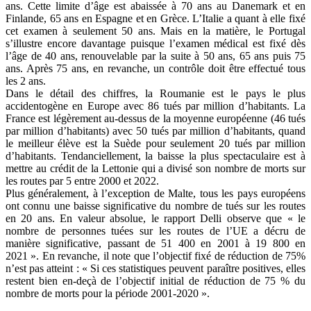
ans. Cette limite d’âge est abaissée à 70 ans au Danemark et en
Finlande, 65 ans en Espagne et en Grèce. L’Italie a quant à elle fixé
cet examen à seulement 50 ans. Mais en la matière, le Portugal
s’illustre encore davantage puisque l’examen médical est fixé dès
l’âge de 40 ans, renouvelable par la suite à 50 ans, 65 ans puis 75
ans. Après 75 ans, en revanche, un contrôle doit être effectué tous
les 2 ans.
Dans le détail des chiffres, la Roumanie est le pays le plus
accidentogène en Europe avec 86 tués par million d’habitants. La
France est légèrement au-dessus de la moyenne européenne (46 tués
par million d’habitants) avec 50 tués par million d’habitants, quand
le meilleur élève est la Suède pour seulement 20 tués par million
d’habitants. Tendanciellement, la baisse la plus spectaculaire est à
mettre au crédit de la Lettonie qui a divisé son nombre de morts sur
les routes par 5 entre 2000 et 2022.
Plus généralement, à l’exception de Malte, tous les pays européens
ont connu une baisse significative du nombre de tués sur les routes
en 20 ans. En valeur absolue, le rapport Delli observe que « le
nombre de personnes tuées sur les routes de l’UE a décru de
manière significative, passant de 51 400 en 2001 à 19 800 en
2021 ». En revanche, il note que l’objectif fixé de réduction de 75%
n’est pas atteint : « Si ces statistiques peuvent paraître positives, elles
restent bien en-deçà de l’objectif initial de réduction de 75 % du
nombre de morts pour la période 2001-2020 ».