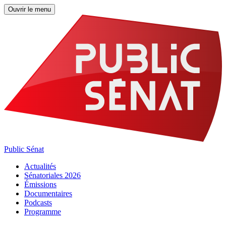
Ouvrir le menu
Public Sénat
Actualités
Sénatoriales 2026
Émissions
Documentaires
Podcasts
Programme