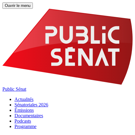
Ouvrir le menu
Public Sénat
Actualités
Sénatoriales 2026
Émissions
Documentaires
Podcasts
Programme