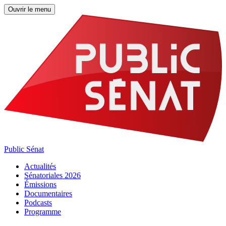
Ouvrir le menu
Public Sénat
Actualités
Sénatoriales 2026
Émissions
Documentaires
Podcasts
Programme