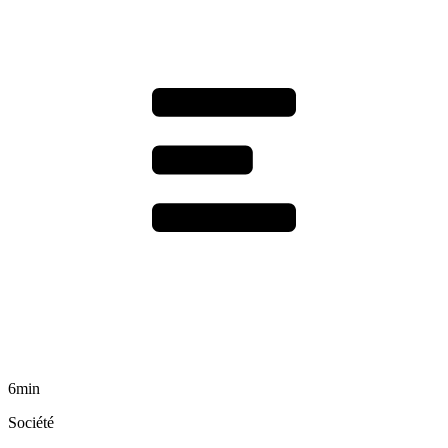
6min
Société