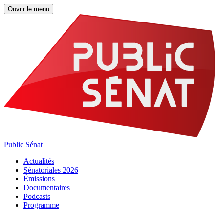
Ouvrir le menu
Public Sénat
Actualités
Sénatoriales 2026
Émissions
Documentaires
Podcasts
Programme