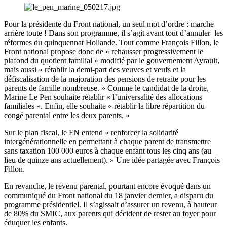
Pour la présidente du Front national, un seul mot d’ordre : marche
arrière toute ! Dans son programme, il s’agit avant tout d’annuler les
réformes du quinquennat Hollande. Tout comme François Fillon, le
Front national propose donc de « rehausser progressivement le
plafond du quotient familial » modifié par le gouvernement Ayrault,
mais aussi « rétablir la demi-part des veuves et veufs et la
défiscalisation de la majoration des pensions de retraite pour les
parents de famille nombreuse. » Comme le candidat de la droite,
Marine Le Pen souhaite rétablir « l’universalité des allocations
familiales ». Enfin, elle souhaite « rétablir la libre répartition du
congé parental entre les deux parents. »
Sur le plan fiscal, le FN entend « renforcer la solidarité
intergénérationnelle en permettant à chaque parent de transmettre
sans taxation 100 000 euros à chaque enfant tous les cinq ans (au
lieu de quinze ans actuellement). » Une idée partagée avec François
Fillon.
En revanche, le revenu parental, pourtant encore évoqué dans un
communiqué du Front national du 18 janvier dernier, a disparu du
programme présidentiel. Il s’agissait d’assurer un revenu, à hauteur
de 80% du SMIC, aux parents qui décident de rester au foyer pour
éduquer les enfants.