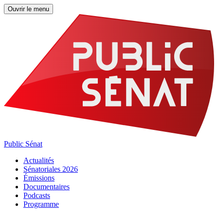
Ouvrir le menu
Public Sénat
Actualités
Sénatoriales 2026
Émissions
Documentaires
Podcasts
Programme