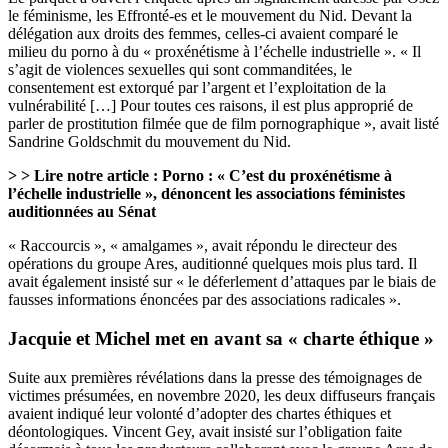
le féminisme, les Effronté-es et le mouvement du Nid. Devant la
délégation aux droits des femmes, celles-ci avaient comparé le
milieu du porno à du « proxénétisme à l’échelle industrielle ». « Il
s’agit de violences sexuelles qui sont commanditées, le
consentement est extorqué par l’argent et l’exploitation de la
vulnérabilité […] Pour toutes ces raisons, il est plus approprié de
parler de prostitution filmée que de film pornographique », avait listé
Sandrine Goldschmit du mouvement du Nid.
> > Lire notre article : Porno :
« C’est du proxénétisme à
l’échelle industrielle », dénoncent les associations féministes
auditionnées au Sénat
« Raccourcis », « amalgames », avait répondu le directeur des
opérations du groupe Ares, auditionné quelques mois plus tard. Il
avait également insisté sur « le déferlement d’attaques par le biais de
fausses informations énoncées par des associations radicales ».
Jacquie et Michel met en avant sa « charte éthique »
Suite aux premières révélations dans la presse des témoignages de
victimes présumées, en novembre 2020, les deux diffuseurs français
avaient indiqué leur volonté d’adopter des chartes éthiques et
déontologiques. Vincent Gey, avait insisté sur l’obligation faite