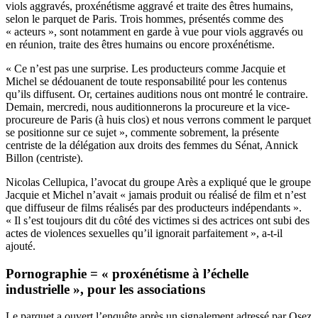
viols aggravés, proxénétisme aggravé et traite des êtres humains,
selon le parquet de Paris. Trois hommes, présentés comme des
« acteurs », sont notamment en garde à vue pour viols aggravés ou
en réunion, traite des êtres humains ou encore proxénétisme.
« Ce n’est pas une surprise. Les producteurs comme Jacquie et
Michel se dédouanent de toute responsabilité pour les contenus
qu’ils diffusent. Or, certaines auditions nous ont montré le contraire.
Demain, mercredi, nous auditionnerons la procureure et la vice-
procureure de Paris (à huis clos) et nous verrons comment le parquet
se positionne sur ce sujet », commente sobrement, la présente
centriste de la délégation aux droits des femmes du Sénat, Annick
Billon (centriste).
Nicolas Cellupica, l’avocat du groupe Arès a expliqué que le groupe
Jacquie et Michel n’avait « jamais produit ou réalisé de film et n’est
que diffuseur de films réalisés par des producteurs indépendants ».
« Il s’est toujours dit du côté des victimes si des actrices ont subi des
actes de violences sexuelles qu’il ignorait parfaitement », a-t-il
ajouté.
Pornographie = « proxénétisme à l’échelle
industrielle », pour les associations
Le parquet a ouvert l’enquête après un signalement adressé par Osez