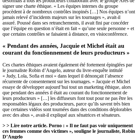
désormais à tous les producteurs collaborant avec le groupe Ares de
signer une charte éthique. « Les équipes internes du groupe
procèdent à de nombreux contrôles inopinés […] Nos équipes n’ont
jamais relevé d’incidents majeurs sur les tournages », avait-il
assuré. Poussé dans ses retranchements, il avait fini par concéder
que l’équipe en question n’était en fait « qu’une seule personne » et
que certains contrôles se faisaient à distance, en visioconférence.
« Pendant des années, Jacquie et Michel était au
courant du fonctionnement de leurs producteurs »
Ces chartes éthiques avaient également été fortement épinglées par
le journaliste Robin d’Angelo, auteur du livre-enquête intitulé
« Judy, Lola, Sofia et moi » dans lequel il dénonçait l’absence
récurrente de consentement sur les tournages. « Jacquie et Michel
essaye de développer aujourd’hui tout un marketing éthique, alors
que pendant des années il était au courant du fonctionnement de
leurs producteurs » […] les diffuseurs font tout pour ne pas être les
responsables légaux des producteurs, parce qu’ils savent très bien
que certaines vidéos sont tournées dans des conditions déplorables
avec des abus », avait-il expliqué aux sénatrices et sénateurs.
> > Lire notre article.
Porno : « Il ne faut pas voir uniquement
ces femmes comme des victimes », souligne le journaliste, Robin
D’Angelo