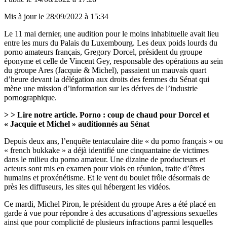
Mis à jour le
28/09/2022 à 15:34
Le 11 mai dernier, une audition pour le moins inhabituelle avait lieu
entre les murs du Palais du Luxembourg. Les deux poids lourds du
porno amateurs français, Gregory Dorcel, président du groupe
éponyme et celle de Vincent Gey, responsable des opérations au sein
du groupe Ares (Jacquie & Michel), passaient un mauvais quart
d’heure devant la délégation aux droits des femmes du Sénat qui
mène une mission d’information sur les dérives de l’industrie
pornographique.
> > Lire notre article.
Porno : coup de chaud pour Dorcel et
« Jacquie et Michel » auditionnés au Sénat
Depuis deux ans, l’enquête tentaculaire dite « du porno français » ou
« french bukkake » a déjà identifié une cinquantaine de victimes
dans le milieu du porno amateur. Une dizaine de producteurs et
acteurs sont mis en examen pour viols en réunion, traite d’êtres
humains et proxénétisme. Et le vent du boulet frôle désormais de
près les diffuseurs, les sites qui hébergent les vidéos.
Ce mardi, Michel Piron, le président du groupe Ares a été placé en
garde à vue pour répondre à des accusations d’agressions sexuelles
ainsi que pour complicité de plusieurs infractions parmi lesquelles