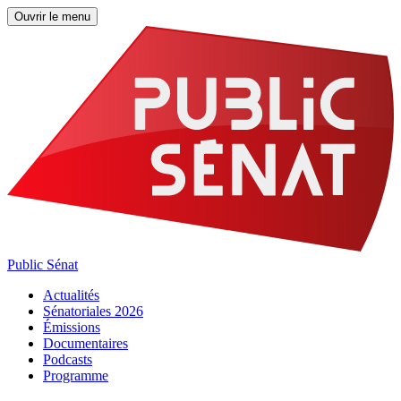
Ouvrir le menu
Public Sénat
Actualités
Sénatoriales 2026
Émissions
Documentaires
Podcasts
Programme