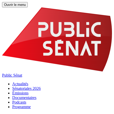
Ouvrir le menu
Public Sénat
Actualités
Sénatoriales 2026
Émissions
Documentaires
Podcasts
Programme