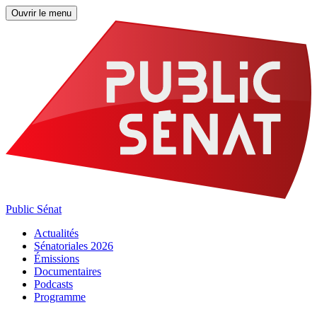
Ouvrir le menu
Public Sénat
Actualités
Sénatoriales 2026
Émissions
Documentaires
Podcasts
Programme