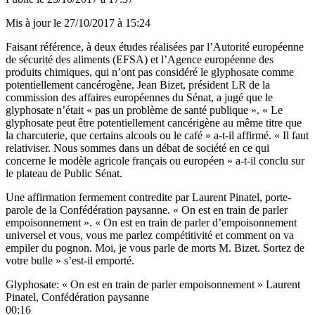
Mis à jour le
27/10/2017 à 15:24
Faisant référence, à deux études réalisées par l’Autorité européenne
de sécurité des aliments (EFSA) et l’Agence européenne des
produits chimiques, qui n’ont pas considéré le glyphosate comme
potentiellement cancérogène, Jean Bizet, président LR de la
commission des affaires européennes du Sénat, a jugé que le
glyphosate n’était « pas un problème de santé publique ». « Le
glyphosate peut être potentiellement cancérigène au même titre que
la charcuterie, que certains alcools ou le café » a-t-il affirmé. « Il faut
relativiser. Nous sommes dans un débat de société en ce qui
concerne le modèle agricole français ou européen » a-t-il conclu sur
le plateau de Public Sénat.
Une affirmation fermement contredite par Laurent Pinatel, porte-
parole de la Confédération paysanne. « On est en train de parler
empoisonnement ». « On est en train de parler d’empoisonnement
universel et vous, vous me parlez compétitivité et comment on va
empiler du pognon. Moi, je vous parle de morts M. Bizet. Sortez de
votre bulle » s’est-il emporté.
Glyphosate: « On est en train de parler empoisonnement » Laurent
Pinatel, Confédération paysanne
00:16