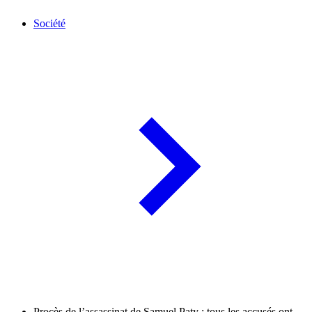
Société
Procès de l’assassinat de Samuel Paty : tous les accusés ont