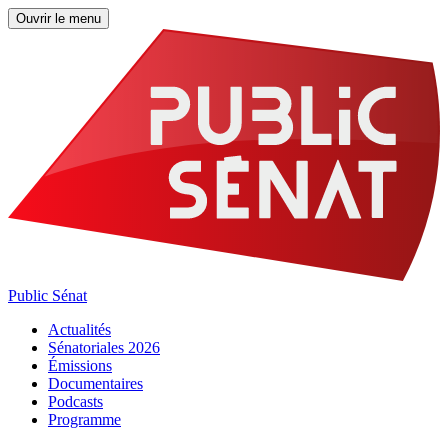
Ouvrir le menu
Public Sénat
Actualités
Sénatoriales 2026
Émissions
Documentaires
Podcasts
Programme