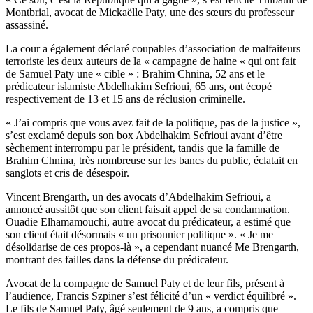
Montbrial, avocat de Mickaëlle Paty, une des sœurs du professeur
assassiné.
La cour a également déclaré coupables d’association de malfaiteurs
terroriste les deux auteurs de la « campagne de haine « qui ont fait
de Samuel Paty une « cible » : Brahim Chnina, 52 ans et le
prédicateur islamiste Abdelhakim Sefrioui, 65 ans, ont écopé
respectivement de 13 et 15 ans de réclusion criminelle.
« J’ai compris que vous avez fait de la politique, pas de la justice »,
s’est exclamé depuis son box Abdelhakim Sefrioui avant d’être
sèchement interrompu par le président, tandis que la famille de
Brahim Chnina, très nombreuse sur les bancs du public, éclatait en
sanglots et cris de désespoir.
Vincent Brengarth, un des avocats d’Abdelhakim Sefrioui, a
annoncé aussitôt que son client faisait appel de sa condamnation.
Ouadie Elhamamouchi, autre avocat du prédicateur, a estimé que
son client était désormais « un prisonnier politique ». « Je me
désolidarise de ces propos-là », a cependant nuancé Me Brengarth,
montrant des failles dans la défense du prédicateur.
Avocat de la compagne de Samuel Paty et de leur fils, présent à
l’audience, Francis Szpiner s’est félicité d’un « verdict équilibré ».
Le fils de Samuel Paty, âgé seulement de 9 ans, a compris que