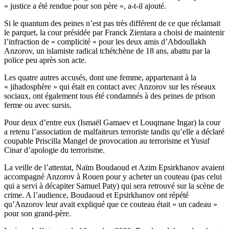
« justice a été rendue pour son père », a-t-il ajouté.
Si le quantum des peines n’est pas très différent de ce que réclamait
le parquet, la cour présidée par Franck Zientara a choisi de maintenir
l’infraction de « complicité » pour les deux amis d’Abdoullakh
Anzorov, un islamiste radical tchétchène de 18 ans, abattu par la
police peu après son acte.
Les quatre autres accusés, dont une femme, appartenant à la
« jihadosphère » qui était en contact avec Anzorov sur les réseaux
sociaux, ont également tous été condamnés à des peines de prison
ferme ou avec sursis.
Pour deux d’entre eux (Ismaël Gamaev et Louqmane Ingar) la cour
a retenu l’association de malfaiteurs terroriste tandis qu’elle a déclaré
coupable Priscilla Mangel de provocation au terrorisme et Yusuf
Cinar d’apologie du terrorisme.
La veille de l’attentat, Naïm Boudaoud et Azim Epsirkhanov avaient
accompagné Anzorov à Rouen pour y acheter un couteau (pas celui
qui a servi à décapiter Samuel Paty) qui sera retrouvé sur la scène de
crime. A l’audience, Boudaoud et Epsirkhanov ont répété
qu’Anzorov leur avait expliqué que ce couteau était « un cadeau »
pour son grand-père.