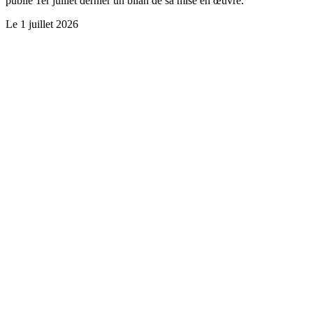
publié 1er juillet dernier un bilan de sa mise en œuvre.
Le
1 juillet 2026