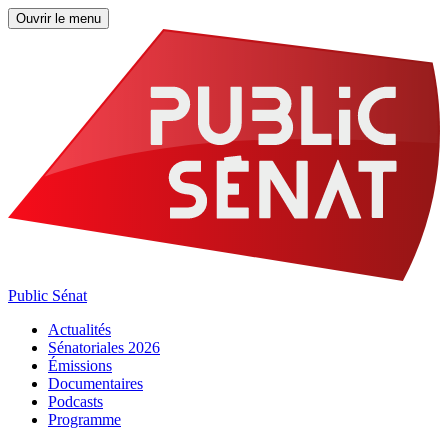
Ouvrir le menu
Public Sénat
Actualités
Sénatoriales 2026
Émissions
Documentaires
Podcasts
Programme