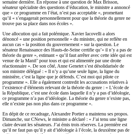
semaine dernière. En réponse à une question de Max Brisson,
sénateur spécialiste des questions d’éducation, le ministre a annoncé
que « ce programme en l’état, n’est pas acceptable », promettant
qu’il « s’engagerait personnellement pour que la théorie du genre ne
trouve pas sa place dans nos écoles ».
Une allocution qui a fait polémique. Xavier Iacovelli a alors
dénoncé « une position personnelle » du ministre, qui ne reflète en
aucun cas « la position du gouvernement » sur la question. Le
sénateur Renaissance des Hauts-de-Seine certifie qu’« il n’y a pas de
théorie du genre », estimant « qu’il faut arrêter avec cette idée qui est
venue de la Manif’ pour tous et qui est alimentée par une droite
réactionnaire ». De son côté, Anne Genetet s’est désolidarisée de
son ministre délégué : « Il n’y a qu’une seule ligne, la ligne du
ministère, c’est la ligne que je défends. C’est moi qui pilote ce
programme ». Elle a également contredit les accusations relatives à
l’existence d’éléments relevant de la théorie du genre : « L’école de
la République, c’est une école dans laquelle il n’y a pas d’idéologie,
ce programme n’a pas d’idéologie. La théorie du genre n’existe pas,
elle n’existe pas non plus dans ce programme ».
En dépit de ce recadrage, Alexandre Portier a maintenu ses propos.
Dimanche, sur CNews, le ministre a déclaré : « J’ai tenu une ligne
claire devant les sénateurs. J’ai émis trois réserves. La première est
qu’il ne faut pas qu’il y ait d’idéologie à l’école, la deuxième pas de