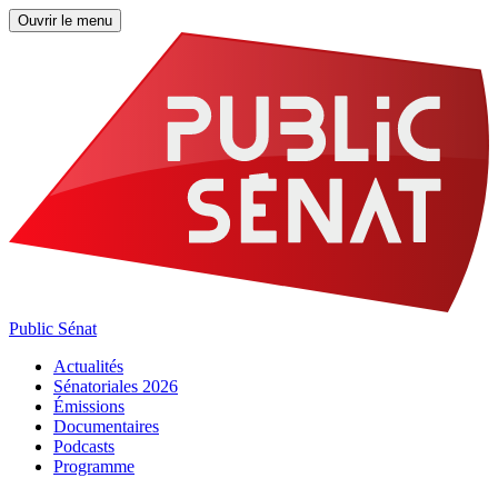
Ouvrir le menu
Public Sénat
Actualités
Sénatoriales 2026
Émissions
Documentaires
Podcasts
Programme