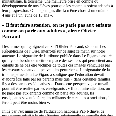
militantisme, la troisième, une meilleure prise en compte du
développement de nos élèves pour que les contenus soient adaptés à
leur progression. On ne peut pas dire la même chose à un enfant de
4 ans et à un jeune de 13 ans ».
« Il faut faire attention, on ne parle pas aux enfants
comme on parle aux adultes », alerte Olivier
Paccaud
Des termes qui rejoignent ceux d’Olivier Paccaud, sénateur Les
Républicains de l’Oise, interrogé sur ce sujet ce matin sur notre
antenne. Le signataire de la tribune publiée dans Le Figaro a assuré
qu’il y a « besoin de mettre en place des séances qui permettent aux
enfants de ne pas être victimes de toutes ces images véhiculées par
les réseaux sociaux qui peuvent les perturber ». Le signataire de la
tribune parue dans Le Figaro a souligné que l’éducation devait
d’abord être faite par les parents mais que « dans certaines familles,
il y a des carences éducatives ». Dans cette perspective, ce travail
pourrait être réalisé par les enseignants : « Il faut faire attention, on
ne parle pas aux enfants comme on parle aux adultes, les
enseignants savent le faire, les militants de certaines associations, le
feront peut-être moins bien ».
Initié par l’ex ministre de l’Education nationale Pap Ndiaye, ce
programme relatif à la vie affective, relationnelle et sexuelle doit être