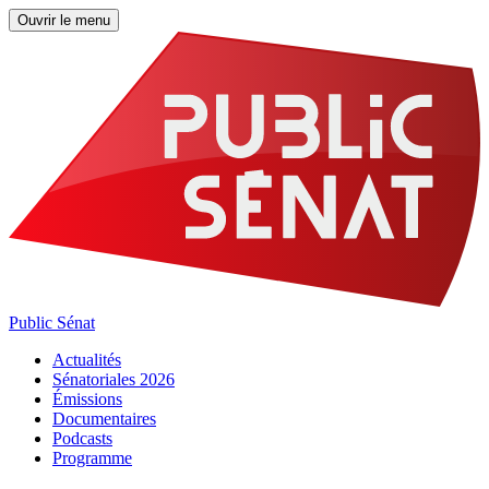
Ouvrir le menu
Public Sénat
Actualités
Sénatoriales 2026
Émissions
Documentaires
Podcasts
Programme