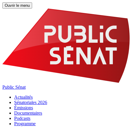
Ouvrir le menu
Public Sénat
Actualités
Sénatoriales 2026
Émissions
Documentaires
Podcasts
Programme