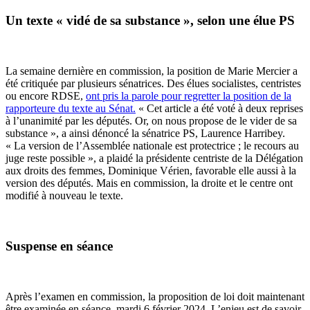
Un texte « vidé de sa substance », selon une élue PS
La semaine dernière en commission, la position de Marie Mercier a
été critiquée par plusieurs sénatrices. Des élues socialistes, centristes
ou encore RDSE,
ont pris la parole pour regretter la position de la
rapporteure du texte au Sénat.
« Cet article a été voté à deux reprises
à l’unanimité par les députés. Or, on nous propose de le vider de sa
substance », a ainsi dénoncé la sénatrice PS, Laurence Harribey.
« La version de l’Assemblée nationale est protectrice ; le recours au
juge reste possible », a plaidé la présidente centriste de la Délégation
aux droits des femmes, Dominique Vérien, favorable elle aussi à la
version des députés. Mais en commission, la droite et le centre ont
modifié à nouveau le texte.
Suspense en séance
Après l’examen en commission, la proposition de loi doit maintenant
être examinée en séance, mardi 6 février 2024. L’enjeu est de savoir