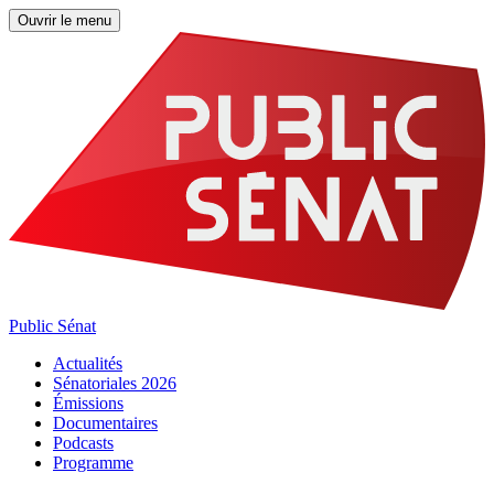
Ouvrir le menu
Public Sénat
Actualités
Sénatoriales 2026
Émissions
Documentaires
Podcasts
Programme