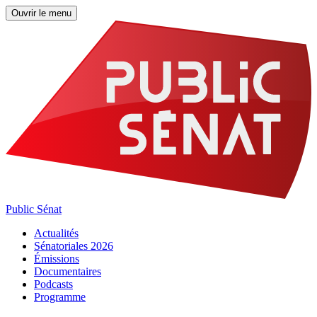
Ouvrir le menu
Public Sénat
Actualités
Sénatoriales 2026
Émissions
Documentaires
Podcasts
Programme