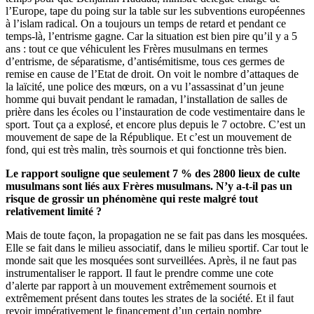
l’Europe, tape du poing sur la table sur les subventions européennes
à l’islam radical. On a toujours un temps de retard et pendant ce
temps-là, l’entrisme gagne. Car la situation est bien pire qu’il y a 5
ans : tout ce que véhiculent les Frères musulmans en termes
d’entrisme, de séparatisme, d’antisémitisme, tous ces germes de
remise en cause de l’Etat de droit. On voit le nombre d’attaques de
la laïcité, une police des mœurs, on a vu l’assassinat d’un jeune
homme qui buvait pendant le ramadan, l’installation de salles de
prière dans les écoles ou l’instauration de code vestimentaire dans le
sport. Tout ça a explosé, et encore plus depuis le 7 octobre. C’est un
mouvement de sape de la République. Et c’est un mouvement de
fond, qui est très malin, très sournois et qui fonctionne très bien.
Le rapport souligne que seulement 7 % des 2800 lieux de culte
musulmans sont liés aux Frères musulmans. N’y a-t-il pas un
risque de grossir un phénomène qui reste malgré tout
relativement limité ?
Mais de toute façon, la propagation ne se fait pas dans les mosquées.
Elle se fait dans le milieu associatif, dans le milieu sportif. Car tout le
monde sait que les mosquées sont surveillées. Après, il ne faut pas
instrumentaliser le rapport. Il faut le prendre comme une cote
d’alerte par rapport à un mouvement extrêmement sournois et
extrêmement présent dans toutes les strates de la société. Et il faut
revoir impérativement le financement d’un certain nombre