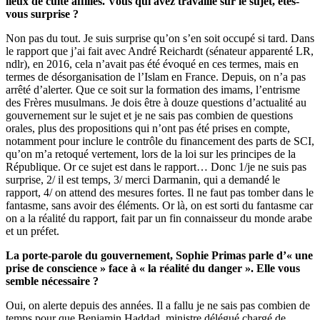
lieux de culte affiliés. Vous qui avez travaillé sur le sujet, êtes-
vous surprise ?
Non pas du tout. Je suis surprise qu’on s’en soit occupé si tard. Dans
le rapport que j’ai fait avec André Reichardt (sénateur apparenté LR,
ndlr), en 2016, cela n’avait pas été évoqué en ces termes, mais en
termes de désorganisation de l’Islam en France. Depuis, on n’a pas
arrêté d’alerter. Que ce soit sur la formation des imams, l’entrisme
des Frères musulmans. Je dois être à douze questions d’actualité au
gouvernement sur le sujet et je ne sais pas combien de questions
orales, plus des propositions qui n’ont pas été prises en compte,
notamment pour inclure le contrôle du financement des parts de SCI,
qu’on m’a retoqué vertement, lors de la loi sur les principes de la
République. Or ce sujet est dans le rapport… Donc 1/je ne suis pas
surprise, 2/ il est temps, 3/ merci Darmanin, qui a demandé le
rapport, 4/ on attend des mesures fortes. Il ne faut pas tomber dans le
fantasme, sans avoir des éléments. Or là, on est sorti du fantasme car
on a la réalité du rapport, fait par un fin connaisseur du monde arabe
et un préfet.
La porte-parole du gouvernement, Sophie Primas parle d’« une
prise de conscience » face à « la réalité du danger ». Elle vous
semble nécessaire ?
Oui, on alerte depuis des années. Il a fallu je ne sais pas combien de
temps pour que Benjamin Haddad, ministre délégué chargé de