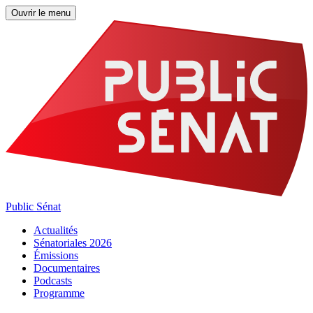
Ouvrir le menu
Public Sénat
Actualités
Sénatoriales 2026
Émissions
Documentaires
Podcasts
Programme